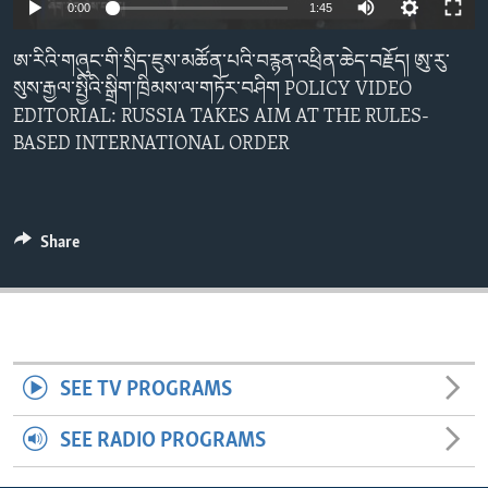
0:00
1:45
ENVIRONMENT AND HEALTH
IDEALS AND INSTITUTIONS
ཨ་རིའི་གཞུང་གི་སྲིད་ཇུས་མཚོན་པའི་བརྙན་འཕྲིན་ཆེད་བརྗོད། ཨུ་རུ་
སུས་རྒྱལ་སྤྱིའི་སྒྲིག་ཁྲིམས་ལ་གཏོར་བཤིག POLICY VIDEO
EDITORIAL: RUSSIA TAKES AIM AT THE RULES-
BASED INTERNATIONAL ORDER
Share
SEE TV PROGRAMS
SEE RADIO PROGRAMS