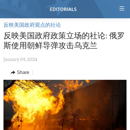
Accessibility
links
Skip
反映美国政府观点的社论
to
HOME
反映美国政府政策立场的社论: 俄罗
main
VIDEO
content
斯使用朝鲜导弹攻击乌克兰
RADIO
Skip
to
January 09, 2024
REGIONS
main
Share
TOPICS
AFRICA
Navigation
Skip
ARCHIVE
AMERICAS
HUMAN RIGHTS
to
ABOUT US
ASIA
SECURITY AND DEFENSE
Search
EUROPE
AID AND DEVELOPMENT
FOLLOW US
MIDDLE EAST
DEMOCRACY AND GOVERNANCE
ECONOMY AND TRADE