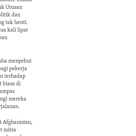
uk Urusan
litik dan
g tak henti.
ua kali lipat
ban
Saha menyebut
bagi pekerja
n terhadap
 biasa di
rampas
ngi mereka
jalanan.
t Afghanistan,
t mitra