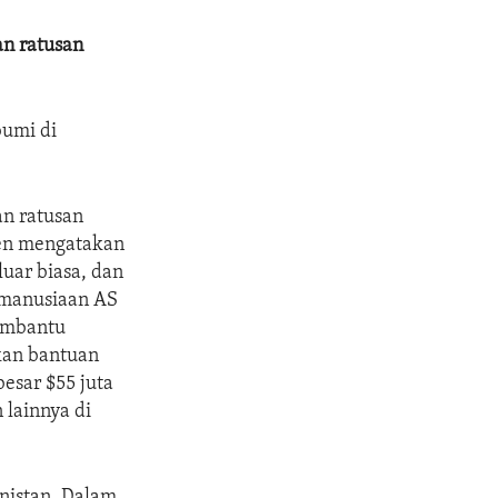
an ratusan
umi di
an ratusan
ken mengatakan
uar biasa, dan
emanusiaan AS
embantu
kan bantuan
esar $55 juta
lainnya di
nistan. Dalam