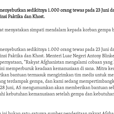
menyebutkan sedikitnya 1.000 orang tewas pada 23 Juni d
vinsi Paktika dan Khost.
at menyatakan simpati mendalam kepada korban gempa b
menyebutkan sedikitnya 1.000 orang tewas pada 23 Juni d
vinsi Paktika dan Khost. Menteri Luar Negeri Antony Blin
pernyataan, “Rakyat Afghanistan mengalami cobaan yang l
ini memperburuk keadaan kemanusiaan di sana. Mitra k
ikan bantuan termasuk mengirimkan tim medis untuk m
yang terdampak gempa, dan kami sedang mempertimbang
a 28 Juni, AS mengumumkan akan memberikan bantuan seb
i kebutuhan kemanusiaan setelah gempa dan kebutuhan 
 ini bukan satu-satunya sumber penderitaan rakyat Afgha