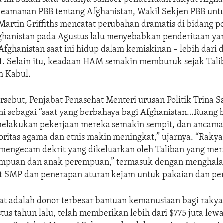
eamanan PBB tentang Afghanistan, Wakil Sekjen PBB unt
rtin Griffiths mencatat perubahan dramatis di bidang po
ghanistan pada Agustus lalu menyebabkan penderitaan yan
 Afghanistan saat ini hidup dalam kemiskinan – lebih dari d
11. Selain itu, keadaan HAM semakin memburuk sejak Tali
h Kabul.
rsebut, Penjabat Penasehat Menteri urusan Politik Trina 
ni sebagai “saat yang berbahaya bagi Afghanistan…Ruang 
elakukan pekerjaan mereka semakin sempit, dan ancama
itas agama dan etnis makin meningkat,” ujarnya. “Rakyat
 mengecam dekrit yang dikeluarkan oleh Taliban yang me
empuan dan anak perempuan,” termasuk dengan menghala
at SMP dan penerapan aturan kejam untuk pakaian dan per
at adalah donor terbesar bantuan kemanusiaan bagi rakya
tus tahun lalu, telah memberikan lebih dari $775 juta lewa