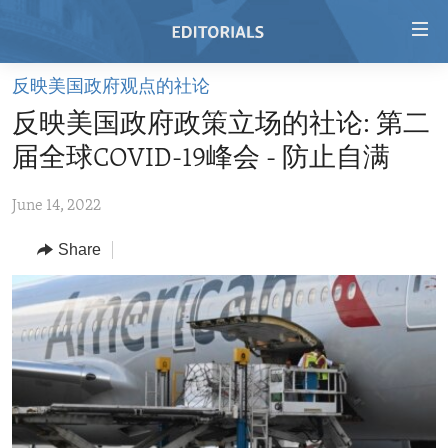
Accessibility
links
Skip
反映美国政府观点的社论
to
HOME
反映美国政府政策立场的社论: 第二
main
VIDEO
content
届全球COVID-19峰会 - 防止自满
RADIO
Skip
to
June 14, 2022
REGIONS
main
Share
TOPICS
AFRICA
Navigation
Skip
ARCHIVE
AMERICAS
HUMAN RIGHTS
to
ABOUT US
ASIA
SECURITY AND DEFENSE
Search
EUROPE
AID AND DEVELOPMENT
FOLLOW US
MIDDLE EAST
DEMOCRACY AND GOVERNANCE
ECONOMY AND TRADE