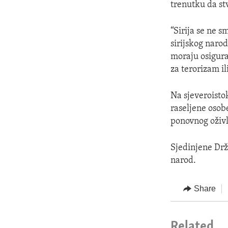
trenutku da st
“Sirija se ne s
sirijskog naro
moraju osigura
za terorizam i
Na sjeveroisto
raseljene osobe
ponovnog oživlj
Sjedinjene Drža
narod.
Share
Related