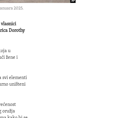
 januara 2025.
 vlasnici
orica Dorothy
koja u
ći žene i
a svi elementi
urno uništeni
većenost
g oružja
ma kako bi se