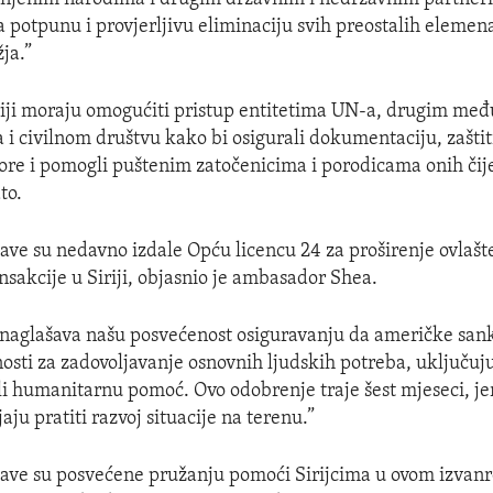
a potpunu i provjerljivu eliminaciju svih preostalih eleme
ja.”
iriji moraju omogućiti pristup entitetima UN-a, drugim m
 i civilnom društvu kako bi osigurali dokumentaciju, zašti
vore i pomogli puštenim zatočenicima i porodicama onih čij
to.
ave su nedavno izdale Opću licencu 24 za proširenje ovlašt
ansakcije u Siriji, objasnio je ambasador Shea.
 naglašava našu posvećenost osiguravanju da američke sank
osti za zadovoljavanje osnovnih ljudskih potreba, uključuj
ili humanitarnu pomoć. Ovo odobrenje traje šest mjeseci, je
aju pratiti razvoj situacije na terenu.”
žave su posvećene pružanju pomoći Sirijcima u ovom izva