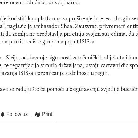
vore novu budućnost za svoj narod.
mije koristiti kao platforma za proširenje interesa drugih z
da”, naglasio je ambasador Shea. Zauzvrat, privremeni entite
ti da zemlja ne predstavlja prijetnju svojim susjedima, da 
li da pruži utočište grupama poput ISIS-a.
ku Sirije, održavanje sigurnosti zatočeničkih objekata i ka
, te repatrijacija stranih državljana, ostaju sastavni dio sp
avanja ISIS-a i promicanja stabilnosti u regiji.
ve se raduju što će pomoći u osiguravanju svjetlije budućno
Follow us
Print