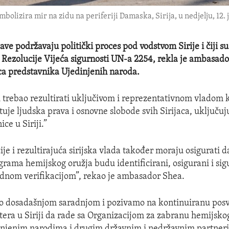
bolizira mir na zidu na periferiji Damaska, Sirija, u nedjelju, 12.
ve podržavaju politički proces pod vodstvom Sirije i čiji su
u Rezolucije Vijeća sigurnosti UN-a 2254, rekla je ambasad
a predstavnika Ujedinjenih naroda.
i trebao rezultirati uključivom i reprezentativnom vladom 
uje ljudska prava i osnovne slobode svih Sirijaca, uključuju
ice u Siriji.”
ije i rezultirajuća sirijska vlada također moraju osigurati d
grama hemijskog oružja budu identificirani, osigurani i sig
nom verifikacijom”, rekao je ambasador Shea.
o dosadašnjom saradnjom i pozivamo na kontinuiranu pos
tera u Siriji da rade sa Organizacijom za zabranu hemijsko
njenim narodima i drugim državnim i nedržavnim partneri