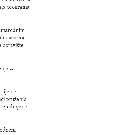
nata programa
eđunarodnim
tili masovne
e boravište
enja za
cije ne
ući pružanje
r Sjedinjene
nrednom