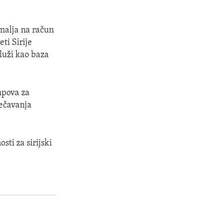
emalja na račun
ti Sirije
služi kao baza
mpova za
rečavanja
sti za sirijski