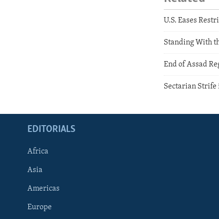
U.S. Eases Restr
Standing With t
End of Assad Re
Sectarian Strife
EDITORIALS
Africa
Asia
Americas
Europe
FOLLOW US