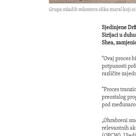
Grupa mladih volontera slika mural koji sim
Sjedinjene Drža
Sirijaci u duh
Shea, zamjenic
“Ovaj proces b
potpunosti pošt
različite zajedn
“Proces tranzic
preostalog pro
pod međunarod
„Ohrabreni sm
relevantnih ak
(OPCW), Ujedi