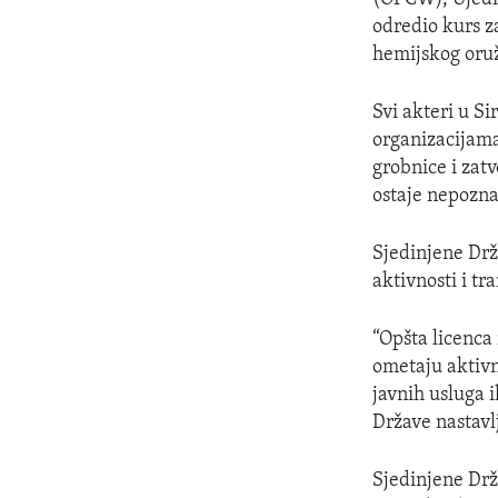
odredio kurs z
hemijskog oruž
Svi akteri u S
organizacijama
grobnice i zat
ostaje nepozna
Sjedinjene Drž
aktivnosti i tr
“Opšta licenca
ometaju aktivn
javnih usluga 
Države nastavlj
Sjedinjene Dr