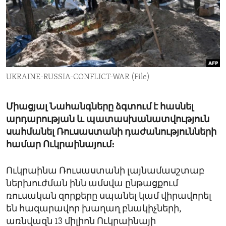
ENVIRONMENT AND HEALTH
IDEALS AND INSTITUTIONS
UKRAINE-RUSSIA-CONFLICT-WAR (File)
Միացյալ Նահանգները ձգտում է հասնել
արդարության և պատասխանատվություն
սահմանել Ռուսաստանի դաժանությունների
համար Ուկրաինայում։
Ուկրաինա Ռուսաստանի լայնամասշտաբ
ներխուժման ինն ամսվա ընթացքում
ռուսական զորքերը սպանել կամ վիրավորել
են հազարավոր խաղաղ բնակիչների,
առնվազն 13 միլիոն Ուկրաինայի