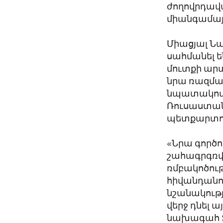
ժողովրդավա
միանգամայ
Միացյալ Նա
սահմանել 
մուտքի ար
նրա ռազմակ
նպատակով՝ 
Ռուսաստան
պետքարտու
«Նրա գործո
շահագրգռվ
ռմբակոծութ
հիվանդանո
նշանակութ
վերջ դնել 
նախագահ Զե