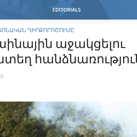
ՏՈՆԱԿԱՆ ԴԻՐՔՈՐՈՇՈՒՄԸ
աինային աջակցելու
տեղ հանձնառությու
23