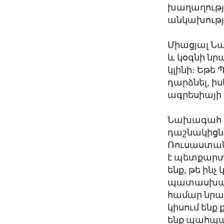
խաղաղությա
անկախությ
Միացյալ Նա
և կօգնի ն
կլինի։ Եթե
դարձնել, ի
ագրեսիայի
Նախագահ Ջո
դաշնակիցնե
Ռուսաստան
է պետքարտ
ենք, թե ին
պատասխանա
համար նրա
կիսում ենք
ենք պահպան