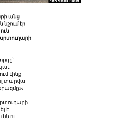
արի անց
 նշում էր
յուն
քարտուղարի
որդը՝
ական
ւմ էինք
յալ տարվա
երազմը»։
արտուղարի
լ է
ւնն ու