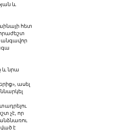
թյան և
աինայի հետ
նհրաժեշտ
վտանգավոր
տագա
ը և նրա
ից», ասել
ննարկել
տադրելու
տ չէ, որ
հանձնառու
ված է