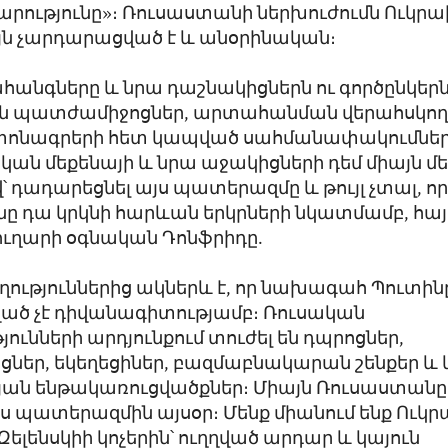
րությունը»։ Ռուսաստանի ներխուժումն Ուկր
ն չարդարացված է և անօրինական։
հանգները և նրա դաշնակիցներն ու գործընկեր
են պատժամիջոցներ, արտահանման վերահսկողո
տոնագրերի հետ կապված սահմանափակումներ
ան մեքենայի և նրա աջակիցների դեմ միայն մ
դադարեցնել այս պատերազմը և թույլ չտալ, ո
ը դա կրկնի հարևան երկրների նկատմամբ, հա
ղարի օգնական Դոնֆրիդը.
ղություններից ակներև է, որ նախագահ Պուտին
ած չէ դիվանագիտությամբ։ Ռուսական
յունների արդյունքում տուժել են դպրոցներ,
ցներ, եկեղեցիներ, բազմաբնակարան շենքեր և
յան ենթակառուցվածքներ։ Միայն Ռուսաստանը 
այս պատերազմին այսօր։ Մենք միանում ենք Ուկ
լենսկիի կոչերին՝ ուղղված արդար և կայուն