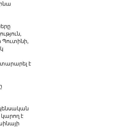
աինա
ները
ւթյուն,
 Պուտինի,
եկ
ր
յտարարել է
ը
 կենսական
կարող է
րաինայի