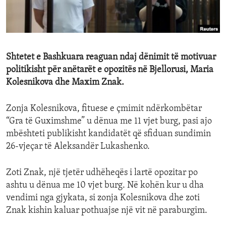
ENVIRONMENT AND HEALTH
IDEALS AND INSTITUTIONS
Shtetet e Bashkuara reaguan ndaj dënimit të motivuar
politikisht për anëtarët e opozitës në Bjellorusi, Maria
Kolesnikova dhe Maxim Znak.
Zonja Kolesnikova, fituese e çmimit ndërkombëtar
“Gra të Guximshme” u dënua me 11 vjet burg, pasi ajo
mbështeti publikisht kandidatët që sfiduan sundimin
26-vjeçar të Aleksandër Lukashenko.
Zoti Znak, një tjetër udhëheqës i lartë opozitar po
ashtu u dënua me 10 vjet burg. Në kohën kur u dha
vendimi nga gjykata, si zonja Kolesnikova dhe zoti
Znak kishin kaluar pothuajse një vit në paraburgim.