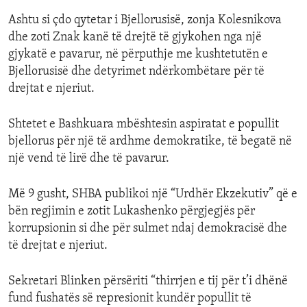
Ashtu si çdo qytetar i Bjellorusisë, zonja Kolesnikova
dhe zoti Znak kanë të drejtë të gjykohen nga një
gjykatë e pavarur, në përputhje me kushtetutën e
Bjellorusisë dhe detyrimet ndërkombëtare për të
drejtat e njeriut.
Shtetet e Bashkuara mbështesin aspiratat e popullit
bjellorus për një të ardhme demokratike, të begatë në
një vend të lirë dhe të pavarur.
Më 9 gusht, SHBA publikoi një “Urdhër Ekzekutiv” që e
bën regjimin e zotit Lukashenko përgjegjës për
korrupsionin si dhe për sulmet ndaj demokracisë dhe
të drejtat e njeriut.
Sekretari Blinken përsëriti “thirrjen e tij për t’i dhënë
fund fushatës së represionit kundër popullit të