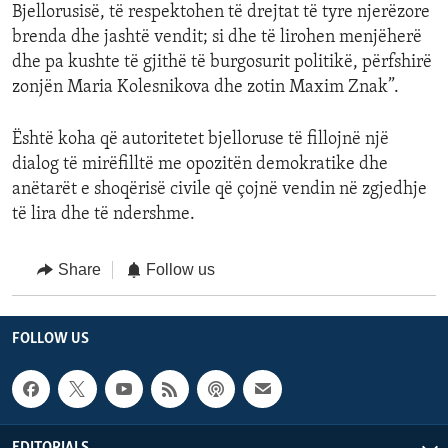
Bjellorusisë, të respektohen të drejtat të tyre njerëzore
brenda dhe jashtë vendit; si dhe të lirohen menjëherë
dhe pa kushte të gjithë të burgosurit politikë, përfshirë
zonjën Maria Kolesnikova dhe zotin Maxim Znak”.
Është koha që autoritetet bjelloruse të fillojnë një
dialog të mirëfilltë me opozitën demokratike dhe
anëtarët e shoqërisë civile që çojnë vendin në zgjedhje
të lira dhe të ndershme.
Share
Follow us
FOLLOW US