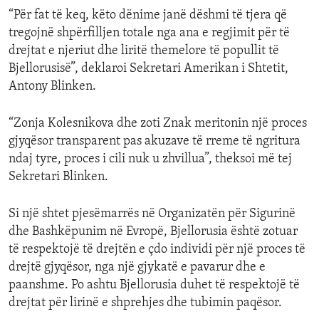
“Për fat të keq, këto dënime janë dëshmi të tjera që
tregojnë shpërfilljen totale nga ana e regjimit për të
drejtat e njeriut dhe liritë themelore të popullit të
Bjellorusisë”, deklaroi Sekretari Amerikan i Shtetit,
Antony Blinken.
“Zonja Kolesnikova dhe zoti Znak meritonin një proces
gjyqësor transparent pas akuzave të rreme të ngritura
ndaj tyre, proces i cili nuk u zhvillua”, theksoi më tej
Sekretari Blinken.
Si një shtet pjesëmarrës në Organizatën për Sigurinë
dhe Bashkëpunim në Evropë, Bjellorusia është zotuar
të respektojë të drejtën e çdo individi për një proces të
drejtë gjyqësor, nga një gjykatë e pavarur dhe e
paanshme. Po ashtu Bjellorusia duhet të respektojë të
drejtat për lirinë e shprehjes dhe tubimin paqësor.