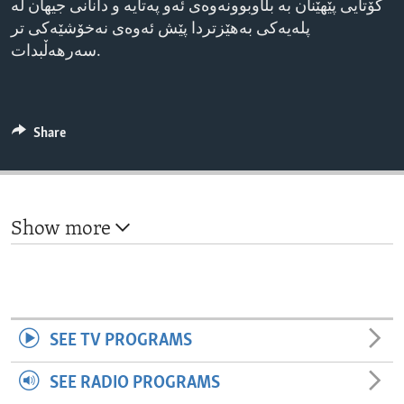
کۆتایی پێهێنان بە بڵاوبوونەوەی ئەو پەتایە و دانانی جیهان لە
ENVIRONMENT AND HEALTH
پلەیەکی بەهێزتردا پێش ئەوەی نەخۆشێەکی تر
IDEALS AND INSTITUTIONS
سەرهەڵبدات.
Share
Show more
SEE TV PROGRAMS
SEE RADIO PROGRAMS