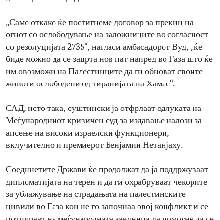
„Само откако ќе постигнеме договор за прекин на
огнот со ослободување на заложниците во согласност
со резолуцијата 2735“, нагласи амбасадорот Вуд, „ќе
биде можно да се зацрта нов пат напред во Газа што ќе
им овозможи на Палестинците да ги обноват своите
животи ослободени од тиранијата на Хамас“.
САД, исто така, суштински ја отфрлаат одлуката на
Меѓународниот кривичен суд за издавање налози за
апсење на високи израелски функционери,
вклучително и премиерот Бенјамин Нетанјаху.
Соединетите Држави ќе продолжат да ја поддржуваат
дипломатијата на терен и да ги охрабруваат чекорите
за ублажување на страдањата на палестинските
цивили во Газа кои не го започнаа овој конфликт и се
потпираат на меѓународната заедница да помогне да се