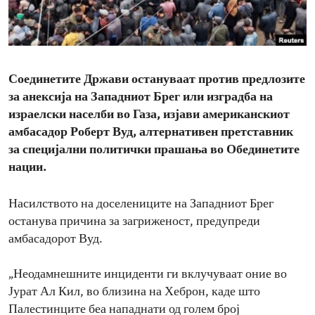
ENVIRONMENT AND HEALTH
IDEALS AND INSTITUTIONS
Соединетите Држави остануваат против предлозите
за анексија на Западниот Брег или изградба на
израелски населби во Газа, изјави американскиот
амбасадор Роберт Вуд, алтернативен претставник
за специјални политички прашања во Обединетите
нации.
Насилството на доселениците на Западниот Брег
останува причина за загриженост, предупреди
амбасадорот Вуд.
„Неодамнешните инциденти ги вклучуваат оние во
Јурат Ал Кил, во близина на Хеброн, каде што
Палестинците беа нападнати од голем број