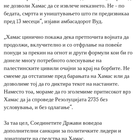
не дозволи Хамас да се извлече неказнето. Не - по
бедата, смртта и уништувањето што ги предизвикаа
пред 13 месеци“, изјави амбасадорот Вуд.
„Хамас цинично покажа дека претпочита војната да
продолжи, вклучително и со отфрлање на повеќе
понуди за прекин на огнот и други формули кои би го
донеле многу потребното олеснување на
палестинските цивили очајни за крај на борбите. Не
смееме да отстапиме пред барањата на Хамас или да
дозволиме тој да го диктира текот на настаните.
Наместо тоа, мораме да го зголемиме притисокот врз
Хамас да ја спроведе Резолуцијата 2735 без
условувања, и без одлагање“.
За таа цел, Соединетите Држави воведоа
дополнителни санкции за политичките лидери и
донаторите на средства на Хамас.