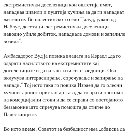
екстремистички доселеници кои оштетија имот,
нападнаа цивили и пуштија кучиња за да ги нападнат
жителите. Во палестинското село Џалуд, јужно од
Наблус, десетици екстремистички доселеници
наводно убиле добиток, нападнале домови и запалиле
возила“.
Амбасадорот Вуд ја повика владата на Израел „да го
одврати насилството на екстремистите кај
доселениците и да ги заштити сите заедници. Ова
вклучува интервенирање, спречување и запирање на
напади.“ Тој исто така го повика Израел да го олесни
хуманитарниот пристап до Газа, да го врати протокот
на комерцијални стоки и да се справи со постојаното
беззаконие што спречува помошта да стигне до
Палестинците.
Во исто време, Советот за безбедност има „обврска да