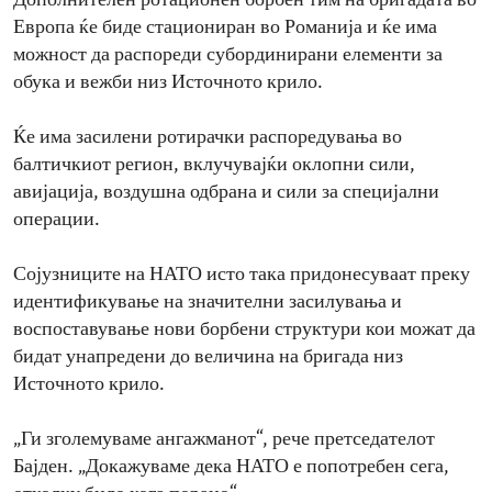
Дополнителен ротационен борбен тим на бригадата во
Европа ќе биде стациониран во Романија и ќе има
можност да распореди субординирани елементи за
обука и вежби низ Источното крило.
Ќе има засилени ротирачки распоредувања во
балтичкиот регион, вклучувајќи оклопни сили,
авијација, воздушна одбрана и сили за специјални
операции.
Сојузниците на НАТО исто така придонесуваат преку
идентификување на значителни засилувања и
воспоставување нови борбени структури кои можат да
бидат унапредени до величина на бригада низ
Источното крило.
„Ги зголемуваме ангажманот“, рече претседателот
Бајден. „Докажуваме дека НАТО е попотребен сега,