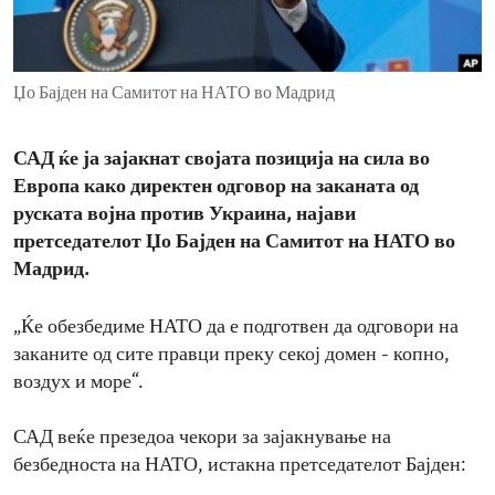
ENVIRONMENT AND HEALTH
IDEALS AND INSTITUTIONS
Џо Бајден на Самитот на НАТО во Мадрид
САД ќе ја зајакнат својата позиција на сила во
Европа како директен одговор на заканата од
руската војна против Украина, најави
претседателот Џо Бајден на Самитот на НАТО во
Мадрид.
„Ќе обезбедиме НАТО да е подготвен да одговори на
заканите од сите правци преку секој домен - копно,
воздух и море“.
САД веќе презедоа чекори за зајакнување на
безбедноста на НАТО, истакна претседателот Бајден: