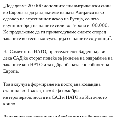
„Додадовме 20.000 дополнителни американски сили
во Европа за да ја зајакнеме нашата Алијанса како
одговор на агресивниот чекор на Русија, со што
вкупниот број на нашите сили во Европа е 100.000.
Ќе продолжиме да ги прилагодуваме силите според
заканите во тесна консултација со нашите сојузници“.
На Самитот на НАТО, претседателот Бајден најави
дека САД ќе сторат повеќе за јакнење на одвраќање на
заканите кон НАТО и за одбранбената способност на
Европа.
Тоа вклучува формирање на постојана командна
станица во Полска, што ќе ја подобри
интероперабилноста на САД и НАТО во Источното
крило.