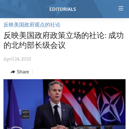
Accessibility
links
Skip
反映美国政府观点的社论
to
HOME
反映美国政府政策立场的社论: 成功
main
VIDEO
content
的北约部长级会议
RADIO
Skip
to
April 24, 2023
REGIONS
main
Share
TOPICS
AFRICA
Navigation
Skip
ARCHIVE
AMERICAS
HUMAN RIGHTS
to
ABOUT US
ASIA
SECURITY AND DEFENSE
Search
EUROPE
AID AND DEVELOPMENT
FOLLOW US
MIDDLE EAST
DEMOCRACY AND GOVERNANCE
ECONOMY AND TRADE