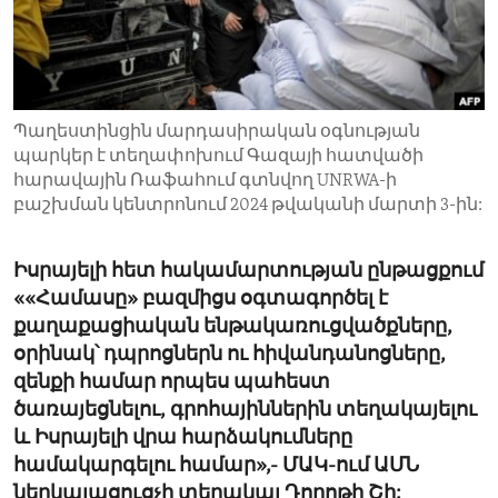
ENVIRONMENT AND HEALTH
IDEALS AND INSTITUTIONS
Պաղեստինցին մարդասիրական օգնության
պարկեր է տեղափոխում Գազայի հատվածի
հարավային Ռաֆահում գտնվող UNRWA-ի
բաշխման կենտրոնում 2024 թվականի մարտի 3-ին:
Իսրայելի հետ հակամարտության ընթացքում
««Համասը» բազմիցս օգտագործել է
քաղաքացիական ենթակառուցվածքները,
օրինակ՝ դպրոցներն ու հիվանդանոցները,
զենքի համար որպես պահեստ
ծառայեցնելու, գրոհայիններին տեղակայելու
և Իսրայելի վրա հարձակումները
համակարգելու համար»,- ՄԱԿ-ում ԱՄՆ
ներկայացուցչի տեղակալ Դորոթի Շի: