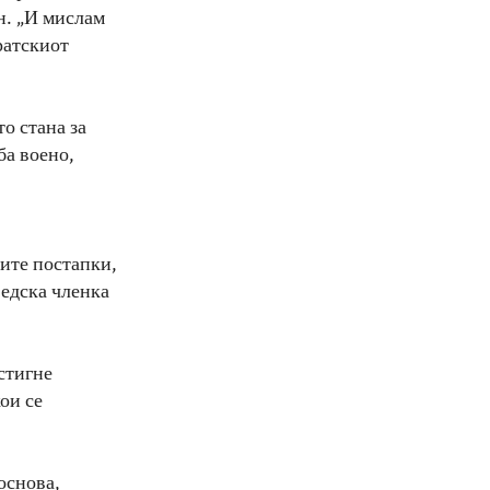
н. „И мислам
ратскиот
о стана за
ба воено,
вите постапки,
ведска членка
остигне
ои се
основа,