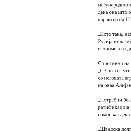
меѓународниот
дека она што 
карактер на Ш
„Исто така, н
Русија инвазиј
економски и д
Спротивно на 
„Се` што Путин
со неговата аг
на оваа Алијан
„Потребни беа 
ратификација 
сомневаа дека 
„Шведска долг