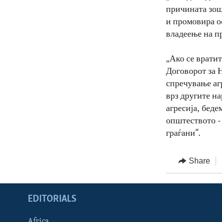
причината зош
и промовира о
владеење на п
„Ако се врати
Договорот за 
спречување аг
врз другите на
агресија, беде
општеството -
граѓани“.
Share
EDITORIALS
Africa