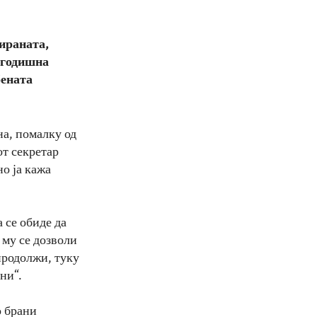
цираната,
0-годишна
бената
на, помалку од
от секретар
о ја кажа
 се обиде да
 му се дозволи
продолжи, туку
ни“.
о брани