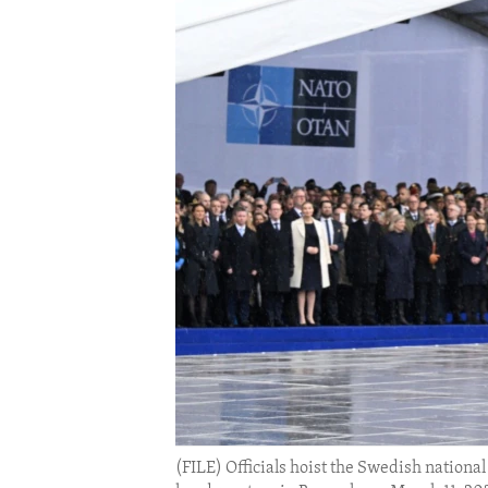
ENVIRONMENT AND HEALTH
IDEALS AND INSTITUTIONS
(FILE) Officials hoist the Swedish nationa