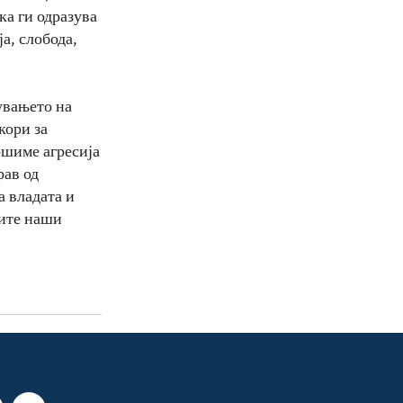
ка ги одразува
а, слобода,
увањето на
кори за
ршиме агресија
рав од
а владата и
сите наши