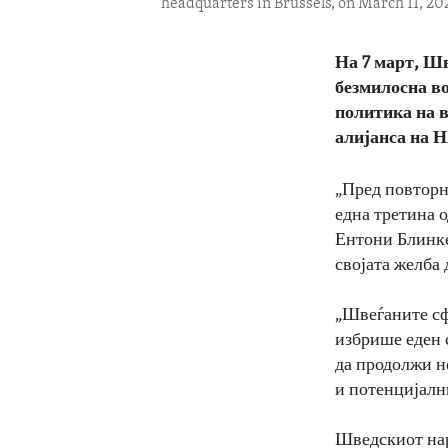
headquarters in Brussels, on March 11, 20
На 7 март, Шв
безмилосна во
политика на в
алијанса на Н
„Пред повторн
една третина 
Ентони Блинке
својата желба 
„Швеѓаните сф
избрише еден с
да продолжи н
и потенцијални
Шведскиот наро