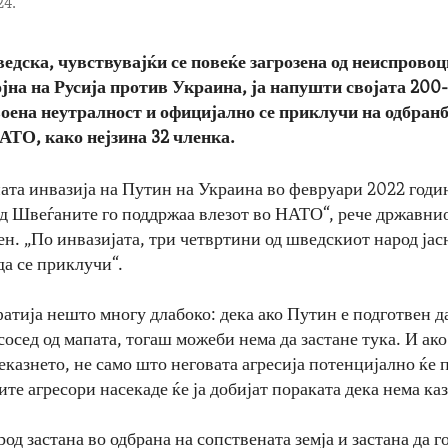
24.
едска, чувствувајќи се повеќе загрозена од неиспрово
јна на Русија против Украина, ја напушти својата 20
оена неутралност и официјално се приклучи на одбран
АТО, како нејзина 32 членка.
ата инвазија на Путин на Украина во февруари 2022 годи
од Швеѓаните го поддржаа влезот во НАТО“, рече државни
н. „По инвазијата, три четвртини од шведскиот народ јасн
да се приклучи“.
атија нешто многу длабоко: дека ако Путин е подготвен да
осед од мапата, тогаш можеби нема да застане тука. И ако
еказнето, не само што неговата агресија потенцијално ќе 
те агресори насекаде ќе ја добијат пораката дека нема каз
д застана во одбрана на сопствената земја и застана да г