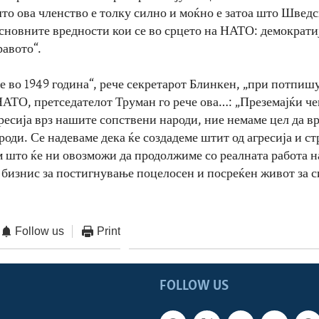
то ова членство е толку силно и моќно е затоа што Шведс
сновните вредности кои се во срцето на НАТО: демократиј
равото“.
те во 1949 година“, рече секретарот Блинкен, „при потпиш
НАТО, претседателот Труман го рече ова…: „Преземајќи че
ресија врз нашите сопствени народи, ние немаме цел да в
роди. Се надеваме дека ќе создадеме штит од агресија и ст
м што ќе ни овозможи да продолжиме со реалната работа н
 бизнис за постигнување поцелосен и посреќен живот за 
Follow us
Print
FOLLOW US