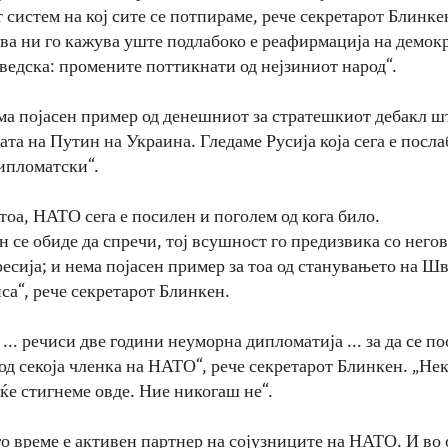
 систем на кој сите се потпираме, рече секретарот Блинке
ова ни го кажува уште подлабоко е реафирмација на демок
ведска: промените поттикнати од нејзиниот народ“.
ема појасен пример од денешниот за стратешкиот дебакл шт
ата на Путин на Украина. Гледаме Русија која сега е посла
ипломатски“.
тоа, НАТО сега е посилен и поголем од кога било.
 се обиде да спречи, тој всушност го предизвика со него
ресија; и нема појасен пример за тоа од станувањето на Ш
са“, рече секретарот Блинкен.
... речиси две години неуморна дипломатија ... за да се п
од секоја членка на НАТО“, рече секретарот Блинкен. „Нек
ќе стигнеме овде. Ние никогаш не“.
о време е активен партнер на сојузниците на НАТО. И во 