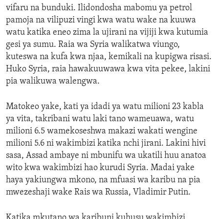
vifaru na bunduki. Ilidondosha mabomu ya petrol
ENVIRONMENT AND HEALTH
pamoja na vilipuzi vingi kwa watu wake na kuuwa
IDEALS AND INSTITUTIONS
watu katika eneo zima la ujirani na vijiji kwa kutumia
gesi ya sumu. Raia wa Syria walikatwa viungo,
kuteswa na kufa kwa njaa, kemikali na kupigwa risasi.
Huko Syria, raia hawakuuwawa kwa vita pekee, lakini
pia walikuwa walengwa.
Matokeo yake, kati ya idadi ya watu milioni 23 kabla
ya vita, takribani watu laki tano wameuawa, watu
milioni 6.5 wamekoseshwa makazi wakati wengine
milioni 5.6 ni wakimbizi katika nchi jirani. Lakini hivi
sasa, Assad ambaye ni mbunifu wa ukatili huu anatoa
wito kwa wakimbizi hao kurudi Syria. Madai yake
haya yakiungwa mkono, na mfuasi wa karibu na pia
mwezeshaji wake Rais wa Russia, Vladimir Putin.
Katika mkutano wa karibuni kuhusu wakimbizi