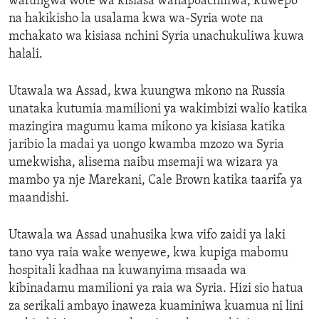
wafungwa wote wa kisiasa wanapoachiliwa, kuwepo
na hakikisho la usalama kwa wa-Syria wote na
mchakato wa kisiasa nchini Syria unachukuliwa kuwa
halali.
Utawala wa Assad, kwa kuungwa mkono na Russia
unataka kutumia mamilioni ya wakimbizi walio katika
mazingira magumu kama mikono ya kisiasa katika
jaribio la madai ya uongo kwamba mzozo wa Syria
umekwisha, alisema naibu msemaji wa wizara ya
mambo ya nje Marekani, Cale Brown katika taarifa ya
maandishi.
Utawala wa Assad unahusika kwa vifo zaidi ya laki
tano vya raia wake wenyewe, kwa kupiga mabomu
hospitali kadhaa na kuwanyima msaada wa
kibinadamu mamilioni ya raia wa Syria. Hizi sio hatua
za serikali ambayo inaweza kuaminiwa kuamua ni lini