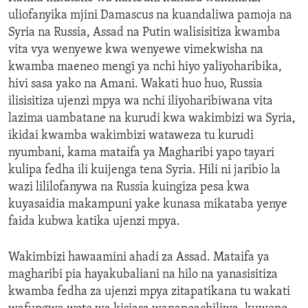
uliofanyika mjini Damascus na kuandaliwa pamoja na
Syria na Russia, Assad na Putin walisisitiza kwamba
vita vya wenyewe kwa wenyewe vimekwisha na
kwamba maeneo mengi ya nchi hiyo yaliyoharibika,
hivi sasa yako na Amani. Wakati huo huo, Russia
ilisisitiza ujenzi mpya wa nchi iliyoharibiwana vita
lazima uambatane na kurudi kwa wakimbizi wa Syria,
ikidai kwamba wakimbizi wataweza tu kurudi
nyumbani, kama mataifa ya Magharibi yapo tayari
kulipa fedha ili kuijenga tena Syria. Hili ni jaribio la
wazi lililofanywa na Russia kuingiza pesa kwa
kuyasaidia makampuni yake kunasa mikataba yenye
faida kubwa katika ujenzi mpya.
Wakimbizi hawaamini ahadi za Assad. Mataifa ya
magharibi pia hayakubaliani na hilo na yanasisitiza
kwamba fedha za ujenzi mpya zitapatikana tu wakati