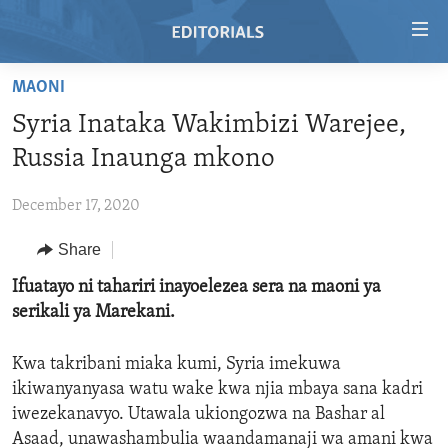
Accessibility
links
Skip
MAONI
to
HOME
Syria Inataka Wakimbizi Warejee,
main
VIDEO
content
Russia Inaunga mkono
RADIO
Skip
to
December 17, 2020
REGIONS
main
Share
TOPICS
AFRICA
Navigation
Skip
ARCHIVE
Ifuatayo ni tahariri inayoelezea sera na maoni ya
AMERICAS
HUMAN RIGHTS
to
serikali ya Marekani.
ABOUT US
ASIA
SECURITY AND DEFENSE
Search
EUROPE
AID AND DEVELOPMENT
Kwa takribani miaka kumi, Syria imekuwa
FOLLOW US
ikiwanyanyasa watu wake kwa njia mbaya sana kadri
MIDDLE EAST
DEMOCRACY AND GOVERNANCE
iwezekanavyo. Utawala ukiongozwa na Bashar al
ECONOMY AND TRADE
Asaad, unawashambulia waandamanaji wa amani kwa