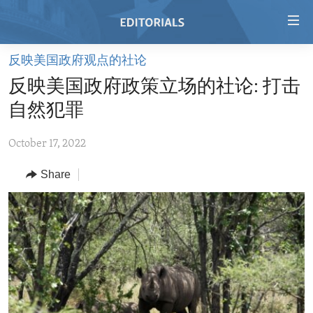
Accessibility
links
Skip
反映美国政府观点的社论
to
HOME
反映美国政府政策立场的社论: 打击
main
VIDEO
content
自然犯罪
RADIO
Skip
to
October 17, 2022
REGIONS
main
Share
TOPICS
AFRICA
Navigation
Skip
ARCHIVE
AMERICAS
HUMAN RIGHTS
to
ABOUT US
ASIA
SECURITY AND DEFENSE
Search
EUROPE
AID AND DEVELOPMENT
FOLLOW US
MIDDLE EAST
DEMOCRACY AND GOVERNANCE
ECONOMY AND TRADE