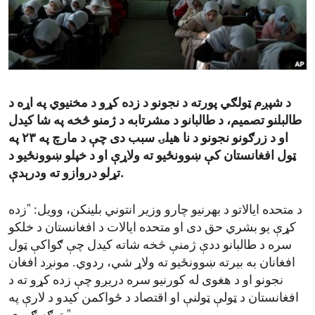
ENVIRONMENT AND HEALTH
IDEALS AND INSTITUTIONS
د شپږم ټولګي پورته د نجونو د زده کړو د مخنیوي په اړه د
طالبلنو تصمیم، د طالبانو د مشرتابه د ژمنو څخه په شا کیدل
او د زرګونو نجونو د نا هیلۍ سبب دی چې د مارچ په ۲۳ په
ټول افغانستان کې ښوونځیو ته ولاړې او د خپلو ښوونځیو د
تړلو دروازو ته ودرېدې.
د متحده ایالاتو د بهرنیو چارو وزیر انتوني بلینکن، وویل: "زده
کړې یو بشري حق دی او متحده ایالات د افغانستان د خلکو
سره د طالبانو ددې ژمنې څخه شاته کیدل چې ګواکې ټول
افغانان به بیرته ښوونځیو ته ولاړ شي، ردوي. مونږد افغان
نجونو او د هغوی له کورنیو سره دریږو چې زده کړو ته د
افغانستان د ټولې ټولنې او اقتصاد د ځواکمن کیدو د لارې په