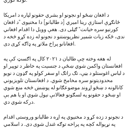
توګه ګوري."
د افغان ښځو او نجونو او بشري حقونو لپاره د امریکا
ځانګړې استازې رینا امیري [د طالبانو] دا مخنیوی "د افغان
کورنیو سره خیانت" ګڼلی دی. هغې وویل دا اقدام افغاني
ندی، ځکه زیات شمیر نظرپوښتنو د نجونو له زده کړو څخه د
افغانانو پراخ ملاتړ په ډاګه کړی دی.
له هغه وخته چې طالبان د ۲۰۲۱ کال په اګسټ کې په
افغانستان واکمن شوي ښځې د جنسیت په خاطر د توپیر او
د لباس اغوستلو د بڼې، تګ راتګ او سفر کولو په ګډون د نویو
محدودیتونو سره مخامخ شوي. د افغانستان تلویزیوني
کانالونه د ښځو اړوند موضوعګانو له پوښښ څخه منع شوي
او ښځو د حقونو په لسګونو فعالانې نیول شوي او یا هم بې
درکه شوي دي.
د نجونو د زده کړو د مخنیوي په اړه د طالبانو وروستی اقدام
په نړیواله کچه په پراخه توګه غندل شوی دی. د اسلامي