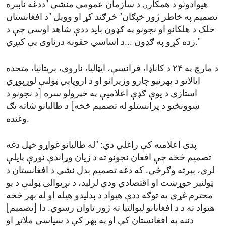
هیوادونو د همکارۍ د سازمان عمومي منشي "ددغه ناببره
تصمیم په خاطر ژور خپګان" څرګند کړ او وویل "د افغانستان
خلک د هلکانو او نجونو په ګډون باید ددې شاهد اوسي چې د
زده کړو په ګډون ...د اساسي حقونه درناوی یې کیږي."
د مارچ په ۲۴ د کاناډا، فرانسې، ایټالیا، ناروی، بریتانیا، متحده
ایالاتو د بهرنیو چارو وزیرانو او د اروپایي ټولنې لوړپوړي
استازي د یوې ګډې اعلامیې په خپرولو سره [د نجونو د
ښوونځیو د پرانستلو له تصمیم څخه] د طالبانو شاته تګ
وغنده.
پدې اعلامیه کې راغلي دي: "له طالبانو غواړو خپل دغه
تصمیم څخه چې افغان نجونو ته د زیان وړاندې نورې پایلې
لري، بېرته وګرځي. که دغه تصمیم بدل نشي د افغانستان د
ټولنیر جوړښت او اقتصادي ودې لرلید، د نړیوالې ټولنې د یو
محترم غړي په توګه ددې هیواد د بدلیدو هیله او له بهر څخه
هیواد ته د د افغانانو لیوالتیا ته ژور تاوان رسوي. دا [تصمیم]
دننه په افغانستان کې او په بهر کې د سیاسي ملاتړ او