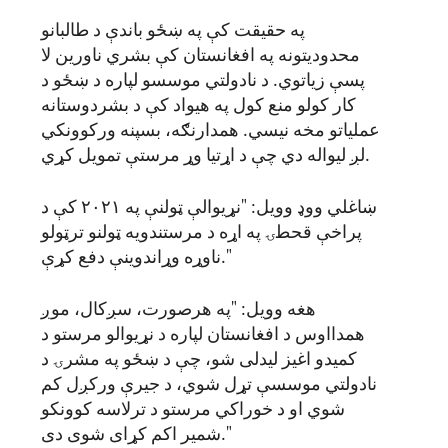
په حقیقت کې په ښځو باندې د طالبانو
محدودیتونه په افغانستان کې بشري ناورین لا
پسې زیاتوي. د نادولتي موسسو لپاره د ښځو د
کار کولو منع کول په هیواد کې د بشردوستانه
عملیاتو مخه نیسي. همدارنګه، بسپنه ورکوونکي
لږ لیواله دي چې د اړتیا وړ مرستې تمویل کړي.
ښاغلي ووډ وویل: "نړیوالې ټولنې په ۲۰۲۱ کې د
پراخې قحطۍ په اړه د مرستندویه ټولنو ترټولو
ناوړه وړاندوینې دفع کړې."
هغه وویل: "په هرصورت، سږکال، موږ
همدااوس د افغانستان لپاره د نړیوالو مرستو د
کمیدو اغیز لیدلی شو، چې د ښځو په مشرۍ د
نادولتي موسسې تړل شوي، د جیرې ورکږل کم
شوي او د خوراکي مرستو د ترلاسه کوونکو
شمیر اکم کړای شوی دی."