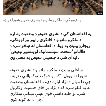
ENVIRONMENT AND HEALTH
IDEALS AND INSTITUTIONS
په ژنیو کې د ملګرو ملتونو د بشري حقونو شورا غونډه
په افغانستان کې د بشري حقونو د وضعیت په اړه
د ملګرو ملتونو د ځانګړي راپور ورکوونکي،
ریچارډ بینیټ په وینا، د افغانستان
له
ښځو
سره
د
طالبانو "
سخت
، سیستماتیک او بنسټیز تبعیض"
وي.
کیدای شي د جنسیتي تبعیض په م
عنی
ښاغلي بینیټ د ملګرو ملتونو د بشري حقونو
شورا ته وویل: "که یو څوک د توکمپالنې تعریف
چې دا مهال د نژاد لپاره دی، د افغانستان وضعیت
ته په کتلو سره که د نژاد پر ځای جنسیت وکارول
شي، نو هلته داسې قوي نښې نښانې ښکاري
چې دا په ګوته کوي."