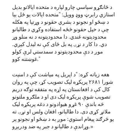
د ځانګړو سیاسي چارو لپاره د متحده ایالاتو بدیل
استازي رابرټ ووډ وویل: "متحده ایالات یو ځل بیا
د ښځو او نجونو د بشري حقونو د وړتیا په هکله
چې د خپل حقونو څځه استفاده وکړي د طالبانو
محدودیتونه غندي. دا محدودیتونه د نه منلو وړ
دي. دا کار د نړۍ په بل ځای کې نه لیدل کیږي.
موږ د دې محدودیتونو د سمدستي لرې کولو
غوښتنه کوو."
هغه زیاته کړه: "د اپریل په میاشت کې د امنیت
شورا ۲۶۸۱ پریکړه لیک تصویب کړ، چې په روان
کال کې د افغانستان په اړه په متفقه توګه دریم
تصویب شوې پریکړه لیک دی او د ملګرو ملتونو
څه باندې ۹۰ غړو هیوادونو د دغه پریکړه لیک
ملاتړ کړی دی. دا طالبانو، افغان ولس او نړۍ ته
یو څرګند پیغام استوي: موږ به د ښځو او نجونو پر
وړاندې د طالبانو د جبر په ضد ودریږو.»