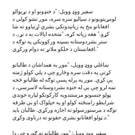
سفیر ووډ وویل: "د خنډونو او د نړیوالو
لومړیتوبونو د سیالیو سره سره، موږ نشو کولی د
افغانانو مخ په زیاتیدونکي بشري اړتیاوو ته شا
کړو." هغه زیاته کړه، "متحده ایالات به د نړۍ د
ستر بشردوستانه بسپنه ورکوونکي په توګه د
افغانستان د خلکو ملاتړ ته دوام ورکړي."
ښاغلي ووډ وویل، "موږ به همداشان د طالبانو
کړنې په دقت سره وڅارو چې د پلي کولو ژمنه
یې کړې. موږ په پرله پسې توګه له طالبانو څخه
تمه لرو چې بې له خنډه بشردوستانه لاسرسي، د
ټولو جنسونو مرستندویه کارکونکو لپاره خوندي
شرایطو رامنځته کولو او په خپلواک او بې طرفه
توګه د مرستورسولو ته اجازه ورکړي. طالبان باید
د ټولو افغانانو بشري حقونو ته درناوی وکړي."
سفیر ووډ وویل: "موږ طالبانو ته ګورو چې دا