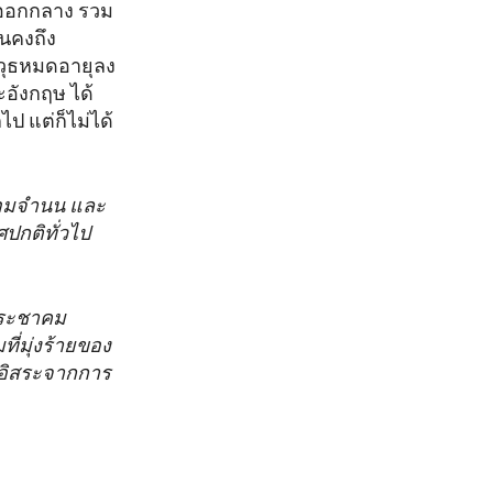
ันออกกลาง รวม
นคงถึง
วุธหมดอายุลง
ะอังกฤษ ได้
ป แต่ก็ไม่ได้
่ยอมจำนน และ
ศปกติทั่วไป
ประชาคม
ี่มุ่งร้ายของ
นอิสระจากการ