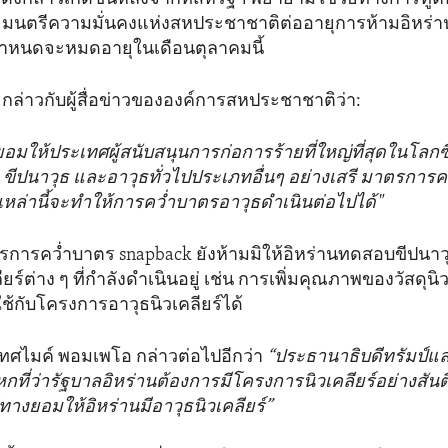
ะมนตรีความมั่นคงแห่งสหประชาชาติต่ออายุการห้ามอิหร่าน
่มีกำหนดจะหมดอายุในเดือนตุลาคมนี้
กล่าวกับผู้สื่อข่าวขององค์การสหประชาชาติว่า:
ยอมให้ประเทศผู้สนับสนุนการก่อการร้ายที่ใหญ่ที่สุดในโลก
ัง ขีปนาวุธ และอาวุธทั่วไปประเภทอื่นๆ อย่างเสรี มาตรกา
ล่านี้จะทำให้การคว่ำบาตรอาวุธดำเนินต่อไปได้"
รการคว่ำบาตร snapback ยังห้ามมิให้อิหร่านทดสอบขีปนาว
ร์ต่าง ๆ ที่กำลังดำเนินอยู่ เช่น การเพิ่มคุณภาพของวัสดุนิวเ
กับโครงการอาวุธนิวเคลียร์ได้
ทศไมค์ พอมเพโอ กล่าวต่อไปอีกว่า
“ประธานาธิบดีทรัมป์แล
โกหกที่ว่ารัฐบาลอิหร่านต้องการมีโครงการนิวเคลียร์อย่างสันต
ทางยอมให้อิหร่านมีอาวุธนิวเคลียร์”