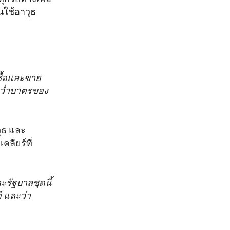
ใช้อาวุธ
ซื้อและขาย
รคว่ำบาตรของ
ุธ และ
คลียร์ที่
ะรัฐบาลชุดนี้
ิ และว่า