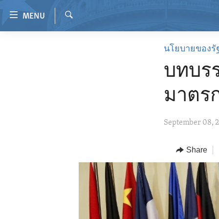
Accessibility
MENU
links
Search
Skip
HOME
นโยบายของรั
to
VIDEO
main
บทบรร
content
RADIO
Skip
มาตรก
REGIONS
to
main
TOPICS
AFRICA
September 08, 
Navigation
ARCHIVE
AMERICAS
HUMAN RIGHTS
Skip
to
ABOUT US
Share
ASIA
SECURITY AND DEFENSE
Search
EUROPE
AID AND DEVELOPMENT
MIDDLE EAST
DEMOCRACY AND GOVERNANCE
ECONOMY AND TRADE