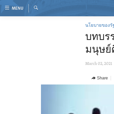
Accessibility
MENU
links
Search
Skip
HOME
นโยบายของรั
to
VIDEO
main
บทบรร
content
RADIO
Skip
มนุษย์
REGIONS
to
main
TOPICS
AFRICA
March 02, 2021
Navigation
ARCHIVE
AMERICAS
HUMAN RIGHTS
Skip
to
ABOUT US
Share
ASIA
SECURITY AND DEFENSE
Search
EUROPE
AID AND DEVELOPMENT
MIDDLE EAST
DEMOCRACY AND GOVERNANCE
ECONOMY AND TRADE