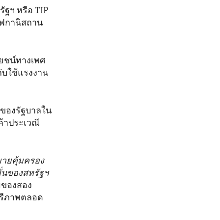
ัฐฯ หรือ TIP
อัฟกานิสถาน
โยชน์ทางเพศ
คับใช้แรงงาน
บบของรัฐบาลใน
ค้าประเวณี
มายคุ้มครอง
มั่นของสหรัฐฯ
มของสอง
เสรีภาพตลอด