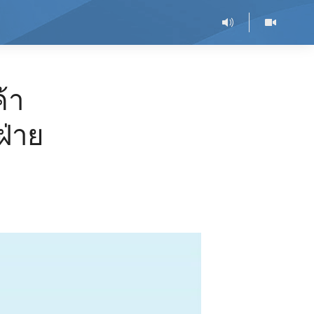
้า
ฝ่าย