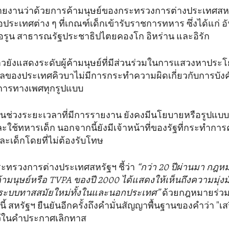
รายงานว่าด้วยการค้ามนุษย์ของกระทรวงการต่างประเทศสหร
อประเทศต่าง ๆ ที่เกณฑ์เด็กเข้ารับราชการทหาร ซึ่งได้แก่ 
อรูน สาธารณรัฐประชาธิปไตยคองโก อิหร่าน และอิรัก
วยังแสดงระดับผู้ค้ามนุษย์ที่มีส่วนร่วมในการแสวงหาประ
บาลของประเทศคิวบาไม่มีการกระทำความผิดเกี่ยวกับการบัง
ิการทางเพศทุกรูปแบบ
น ในช่วงระยะเวลาที่มีการรายงาน ยังคงมีนโยบายหรือรูปแ
ะใช้ทหารเด็ก นอกจากนี้ยังมีเจ้าหน้าที่ของรัฐที่กระทำการ
และเด็กโดยที่ไม่ต้องรับโทษ
ทรวงการต่างประเทศสหรัฐฯ ชี้ว่า
“กว่า 20 ปีผ่านมา กฎห
้ามนุษย์หรือ TVPA ของปี 2000 ได้แสดงให้เห็นถึงความมุ่ง
ับระบบทาสสมัยใหม่ทั้งในและนอกประเทศ”
ด้วยกฎหมายร่ว
ี้ สหรัฐฯ ยืนยันอีกครั้งถึงคำมั่นสัญญาพื้นฐานของคำว่า "
ไว้ในคำประกาศเลิกทาส