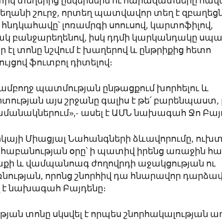
ոտիկ տեղերից ընկերներն ու հարազատները հավ
ղանի շուրջ, որտեղ պատվավոր տեղ է զբաղեցն
նդկահավը՝ լոռամրգի սոուսով, կարտոֆիլով,
 բանջարեղենով, իսկ դդմի կարկանդակը սպաս
ր էլ տոնը նշվում է խաղերով և ընթրիքից հետո
ւյցով ֆուտբոլ դիտելով։
 ամբողջ պատմության ընթացքում խորհելու և
ւթյան այս շրջանը գալիս է թե՛ բարենպաստ, 
մանակներում»,- ասել է ԱՄՆ նախագահ Ջո Բայ
իկայի Միացյալ Նահանգների ձևավորումը, ուխ
Գոհաբանության օրը՝ ի պատիվ իրենց առաջին հա
քի և վամպանոագ ժողովրդի աջակցության ու
ւթյան, որոնց շնորհիվ դա հնարավոր դարձավ»
 է նախագահ Բայդենը։
յան տոնը սկսվել է որպես շնորհակալության ա