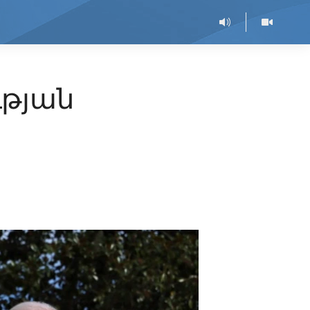
ւթյան