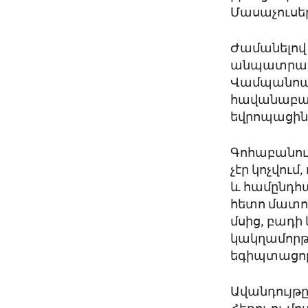
Մասաչուսե
Ժամանելով 
անպատրաստ
Վամպանոագ
հավանաբար,
եվրոպացինե
Գոհաբանու
չէր կոչվու
և համընդհ
հետո մատու
մսից, բադի
կակղամորթ
եգիպտացորե
Ավանդույթը