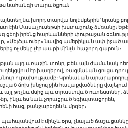
թս նահանգի տարածքում։
այնտեղ նախորդ տարվա նոյեմբերին՝ նրանք բո
 էին Մասաչուսեթսի խստաշունչ ձմռանը։ Եթե 
 ցեղի իրենց հարևանների փութաջան օգնությո
 «Մեյֆլաուեր» նավից ամերիկյան ափ իջած ա
րից ոչ մեկը չէր ապրի մինչև հաջորդ գարուն։
թյան այդ առաջին տոնը, թեև այն ժամանակ դե
մ, ուղեկցվում էր խաղերով, ռազմական ցուցադրու
անուր ուրախությամբ։ Կրոնական արարարողութ
ցված ճոխ խնջույքին հավաքվածները վայելում 
 և այլ թռչնամսից պատրաստված ուտեստներ, ձ
եր, ինչպես նաև չորացրած եգիպտացորեն,
նի հաց, բանջարեղեն և մրգեր։
 պահպանվում է մինչև օրս, չնայած ճաշացանկը