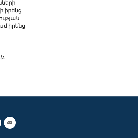
նների
ի իրենց
ության
ամ իրենց
 և