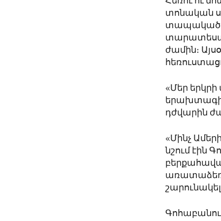
Հեռու ու մ
տոնական սե
տապակած հ
տարատեսակ
ժամին։ Այսօ
հեռուստացո
«Մեր երկրի
երախտագիտո
դժվարին ժա
«Մինչ Ամեր
նշում էին 
բերքահավա
առատաձեռնո
շարունակել
Գոհաբանութ