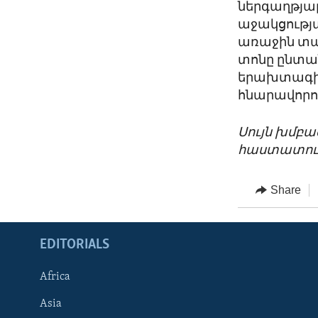
ներգաղթյալ
աջակցությա
առաջին տար
տոնը ընտան
երախտագիտ
հնարավորո
Սույն խմբա
հաստատութ
Share
EDITORIALS
Africa
Asia