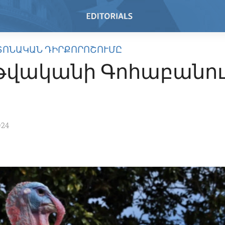
ՏՈՆԱԿԱՆ ԴԻՐՔՈՐՈՇՈՒՄԸ
 թվականի Գոհաբանո
ը
024