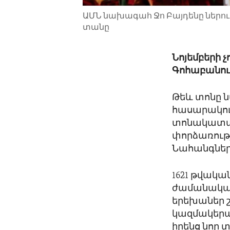
ԱՄՆ նախագահ Ջո Բայդենը ներու
տանը
Նոյեմբերի 
Գոհաբանու
Թեև տոնը 
հասարակու
տոնակատար
փորձառությ
Նահանգներ
1621 թվական
ժամանակահ
երեխաներ շ
կազմակերպե
իրենց նոր 