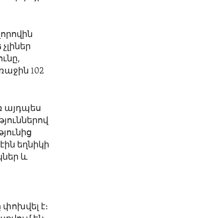
լորովին
չլիներ
ւնը,
ռաջին 102
ռ այդպես
թյուններով
յունից
էին եղնիկի
կներ և
 փոխվել է։