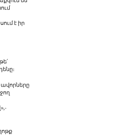
աքվում են
ում
ում է իր
թե՛
դենը։
տավորները
ջող
,-
ղոթք