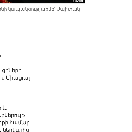
տոնի կապակցությաքմբ` Սպիտակ
ն
ացիների
իս Միացյալ
 և
շկերույթ
երքի համար
է ներկայիս