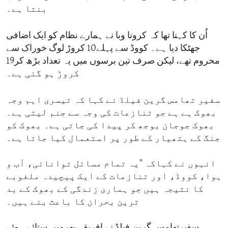
بنتا ہے۔
اُن کا کہنا تھا کہ کرونا وبا نے ہمارے نظام کو ایک اضافی
جھٹکا دیا ہے۔ کووڈ سے پہلے10 کروڑ لوگ خوراک سے
محروم تھے، لیکن صرف تین برسوں میں یہ تعداد بڑھ کر19
کروڑ ہو گئی ہے۔
سفیر تھامس گرین فیلڈ نے کہا کہ تیسری اہم وجہ
بھوک ہے ہے جو تنازعات کی وجہ سے جنم لیتی ہے۔
بھوک جوجان بوجھ کر پیدا کی جاتی ہے۔ بھوک کو
جنگ کے ہتھیار کے طور پر استعمال کیا جاتا ہے۔
انہوں نے کہاکہ "یہ تمام مسائل توانائی، آب و
ہوا، کووڈ، اور تنازعات کے ایک پیچیدہ ملغوبے
کا نتیجہ ہیں جو ہماری زندگی کے بھوک کے بد
ترین بحران کا باعث بنے ہیں۔
سفیرتھامس گرین فیلڈ نے افریقہ بھرمیں ستائے ہوئے