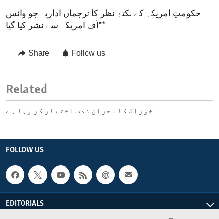
حکومتِ امریکہ کے نکتۂ نظر کا ترجمان اداریہ جو وائس
آف امریکہ سے نشر کیا گیا**
Share
Follow us
Related
خوراک کا بحران شدّت اختیار کر رہا ہے
FOLLOW US
EDITORIALS