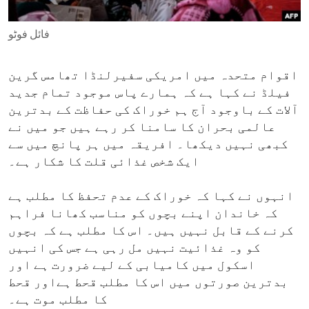
ENVIRONMENT AND HEALTH
فائل فوٹو
IDEALS AND INSTITUTIONS
اقوام متحدہ میں امریکی سفیرلنڈا تھامس گرین
فیلڈ نے کہا ہے کہ ہمارے پاس موجود تمام جدید
آلات کے باوجود آج ہم خوراک کی حفاظت کے بدترین
عالمی بحران کا سامنا کر رہے ہیں جو میں نے
کبھی نہیں دیکھا۔ افریقہ میں ہر پانچ میں سے
ایک شخص غذائی قلت کا شکار ہے۔
انہوں نے کہا کہ خوراک کے عدم تحفظ کا مطلب ہے
کہ خاندان اپنے بچوں کو مناسب کھانا فراہم
کرنے کے قابل نہیں ہیں۔ اس کا مطلب ہے کہ بچوں
کو وہ غذائیت نہیں مل رہی ہے جس کی انہیں
اسکول میں کامیابی کے لیے ضرورت ہے اور
بدترین صورتوں میں اس کا مطلب قحط ہےاور قحط
کا مطلب موت ہے۔