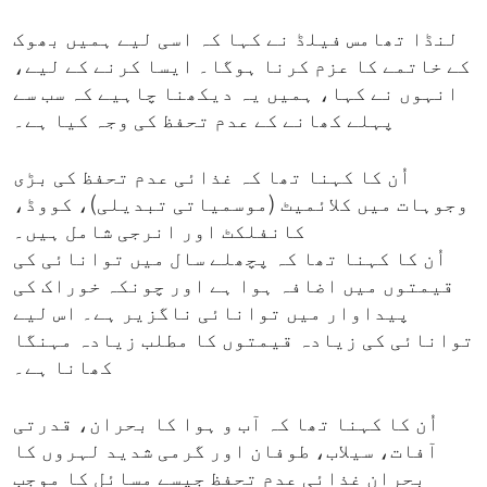
لنڈا تھامس فیلڈ نے کہا کہ اسی لیے ہمیں بھوک
کے خاتمے کا عزم کرنا ہوگا۔ ایسا کرنے کے لیے،
انہوں نے کہا، ہمیں یہ دیکھنا چاہیے کہ سب سے
پہلے کھانے کے عدم تحفظ کی وجہ کیا ہے۔
اُن کا کہنا تھا کہ غذائی عدم تحفظ کی بڑی
وجوہات میں کلائمیٹ (موسمیاتی تبدیلی)، کووڈ،
کانفلکٹ اور انرجی شامل ہیں۔
اُن کا کہنا تھا کہ پچھلے سال میں توانائی کی
قیمتوں میں اضافہ ہوا ہے اور چونکہ خوراک کی
پیداوار میں توانائی ناگزیر ہے۔ اس لیے
توانائی کی زیادہ قیمتوں کا مطلب زیادہ مہنگا
کھانا ہے۔
اُن کا کہنا تھا کہ آب و ہوا کا بحران، قدرتی
آفات، سیلاب، طوفان اور گرمی شدید لہروں کا
بحران غذائی عدم تحفظ جیسے مسائل کا موجب