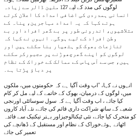
لوگوں کی مدد کے لیے 127 ملین ڈالر سے زیادہ
انسانی ہمدردی کی اضافی امداد کا اعلان کرتے
ہوئے کہا کہ یہ امداد مہاجرین، پناہ کے
متلاشیوں، اندرونی طور پر بے گھر افراد اور بے
وطن افراد کے لیے ہوگی۔ انہوں نے کہا کہ
تنازعات بھوک کو ہتھیار بنا سکتے ہیں اور
لوگوں کو اپنے گھرچھوڑنے پر مجبورکر سکتے
ہیں، جس سے آس پاس کے ممالک کے خوراک کے نظام
پر دباؤ پڑتا ہے۔
انہوں نے کہا، "اب وقت آگیا ہے کہ حکومتوں میں، ملکوں
میں، لوگوں کے درمیان، بھوک کے خاتمے کے لیے مل کر کام
کیا جائے ، اب وقت آگیا ہے کہ سول سوسائٹی اورنجی
شعبے کے ساتھ شراکت داری قائم کی جائے، نئے آباد کاروں
کو متحرک کیا جائے، نئی ٹیکنالوجیزاور بہتر تیکنیک سے فائدہ
اٹھاتے ہوئےخوراک کے نظام اور مستقبل کے ڈھانچے کی
تعمیر کی جائے