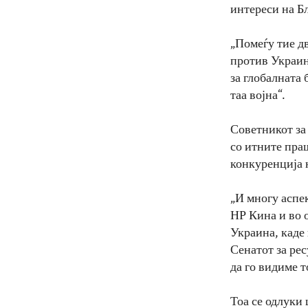
интереси на Бл
„Помеѓу тие дв
против Украина
за глобалната 
таа војна“.
Советникот за
со итните пра
конкуренција 
„И многу аспек
НР Кина и во 
Украина, каде
Сенатот за рес
да го видиме т
Тоа се одлуки 