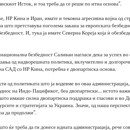
искиот Исток, и тоа треба да се реши по итна основа“.
е, НР Кина и Иран, имате и тековна агресивна војна од ст
 што претставува поголема закана за европската безбеднос
безбедност. И, тука ја имате Северна Кореја која ѝ обезбе
 национална безбедност Саливан нагласи дека за успех во
шања од надворешната политика, вклучително и долгороч
на САД со НР Кина, потребна е двопартиска основа.
ти од политиката што ја водевме во оваа администрација,
однос на Индо-Пацификот, беа двопартиски… истото важи 
 што имаше силна двопартиска поддршка и гласови и во Д
урсите и стратегијата за Украина. Значи, од наша перспект
оа да продолжи“.
што ќе треба да ги донесе идната администрација, рече со