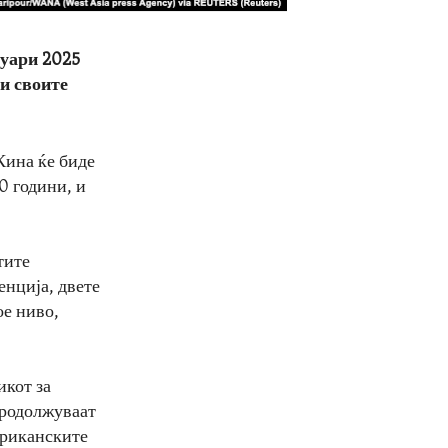
нуари 2025
ли своите
Кина ќе биде
30 години, и
тите
енција, двете
ое ниво,
икот за
продолжуваат
ериканските