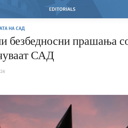
АТА НА САД
и безбедносни прашања с
очуваат САД
024