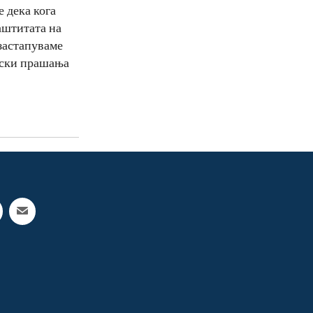
 дека кога
аштитата на
застапуваме
нски прашања