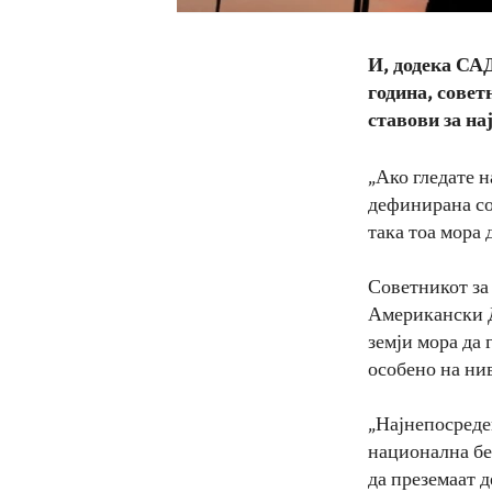
И, додека САД
година, совет
ставови за на
„Ако гледате 
дефинирана со 
така тоа мора 
Советникот за
Американски Д
земји мора да 
особено на ни
„Најнепосреде
национална бе
да преземаат 