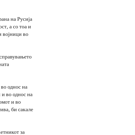
рана на Русија
т, а со тоа и
ди војници во
 справувањето
ната
 во однос на
и во однос на
омот и во
ива, би сакале
ветникот за