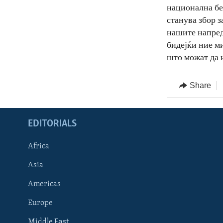
национална без
станува збор з
нашите напред
бидејќи ние м
што можат да и
Share
EDITORIALS
Africa
Asia
Americas
Europe
FOLLOW US
Middle East