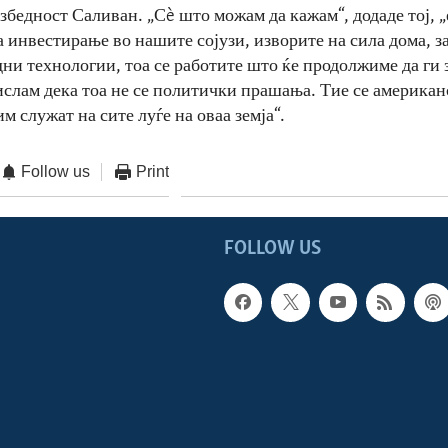
бедност Саливан. „Сè што можам да кажам“, додаде тој, „е
а инвестирање во нашите сојузи, изворите на сила дома, з
ни технологии, тоа се работите што ќе продолжиме да ги 
ислам дека тоа не се политички прашања. Тие се америка
м служат на сите луѓе на оваа земја“.
Follow us
Print
FOLLOW US