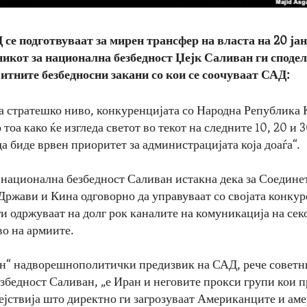
 се подготвуваат за мирен трансфер на власта на 20 ја
никот за национална безбедност Џејк Саливан ги споде
јитните безбедносни закани со кои се соочуваат САД:
на стратешко ниво, конкуренцијата со Народна Република 
тоа како ќе изгледа светот во текот на следните 10, 20 и 
да биде врвен приоритет за администрацијата која доаѓа“.
 национална безбедност Саливан истакна дека за Соедине
ржави и Кина одговорно да управуваат со својата конкур
ги одржуваат на долг рок каналите на комуникација на сек
во на армиите.
н“ надворешнополитички предизвик на САД, рече советн
збедност Саливан, „е Иран и неговите прокси групи кои 
дејствија што директно ги загрозуваат Американците и ам