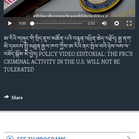
ENVIRONMENT AND HEALTH
IDEALS AND INSTITUTIONS
0:00
1:53
ཨ་རིའི་གཞུང་གི་སྲིད་ཇུས་མཚོན་པའི་བརྙན་འཕྲིན་ཆེད་བརྗོད། རྒྱ་ནག་
མི་དམངས་སྤྱི་མཐུན་རྒྱལ་ཁབ་ཀྱིས་ཨ་རིའི་ནང་སྤེལ་བའི་ཉེས་ལས་ལ་
བཟོད་སྒོམ་མི་བྱེད། POLICY VIDEO EDITORIAL: THE PRC’S
CRIMINAL ACTIVITY IN THE U.S. WILL NOT BE
TOLERATED
Share