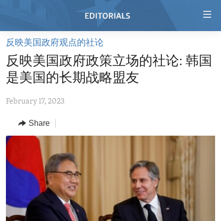
Accessibility
links
Skip
反映美国政府观点的社论
to
HOME
反映美国政府政策立场的社论: 韩国
main
VIDEO
content
是美国的长期战略盟友
RADIO
Skip
to
February 17, 2023
REGIONS
main
Share
TOPICS
AFRICA
Navigation
Skip
ARCHIVE
AMERICAS
HUMAN RIGHTS
to
ABOUT US
ASIA
SECURITY AND DEFENSE
Search
EUROPE
AID AND DEVELOPMENT
FOLLOW US
MIDDLE EAST
DEMOCRACY AND GOVERNANCE
ECONOMY AND TRADE