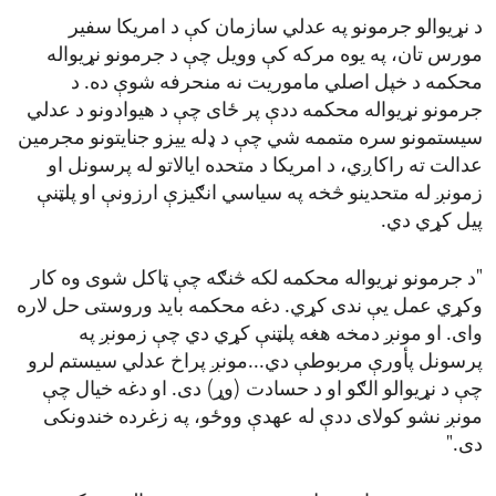
د نړیوالو جرمونو په عدلي سازمان کې د امریکا سفیر
مورس تان، په یوه مرکه کې وویل چې د جرمونو نړیواله
محکمه د خپل اصلي ماموریت نه منحرفه شوې ده. د
جرمونو نړیواله محکمه ددې پر ځای چې د هیوادونو د عدلي
سیستمونو سره متممه شي چې د ډله ییزو جنایتونو مجرمین
عدالت ته راکاږي، د امریکا د متحده ایالاتو له پرسونل او
زمونږ له متحدینو څخه په سیاسي انګیزې ارزونې او پلټنې
پیل کړي دي.
"د جرمونو نړیواله محکمه لکه څنګه چې ټاکل شوی وه کار
وکړي عمل یې ندی کړي. دغه محکمه باید وروستی حل لاره
وای. او مونږ دمخه هغه پلټنې کړي دي چې زمونږ په
پرسونل پأورې مربوطې دي...مونږ پراخ عدلي سیستم لرو
چې د نړیوالو الګو او د حسادت (وړ) دی. او دغه خیال چې
مونږ نشو کولای ددې له عهدې ووځو، په زغرده خندونکی
دی."