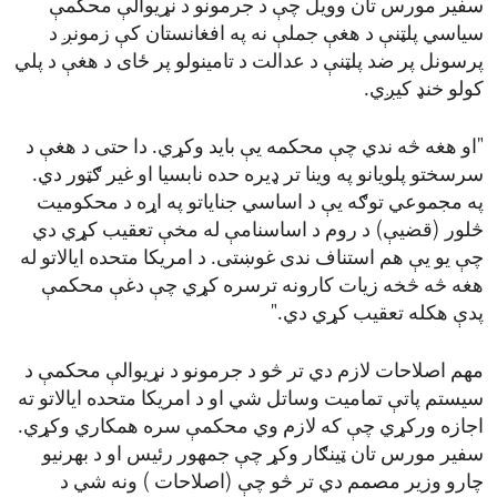
سفیر مورس تان وویل چې د جرمونو د نړیوالې محکمې
سیاسي پلټنې د هغې جملې نه په افغانستان کې زمونږ د
پرسونل پر ضد پلټنې د عدالت د تامینولو پر ځای د هغې د پلي
کولو خنډ کیږي.
"او هغه څه ندي چې محکمه یې باید وکړي. دا حتی د هغې د
سرسختو پلویانو په وینا تر ډیره حده نابسیا او غیر ګټور دي.
په مجموعي توګه یې د اساسي جنایاتو په اړه د محکومیت
څلور (قضیې) د روم د اساسنامې له مخې تعقیب کړي دي
چې یو یې هم استناف ندی غوښتی. د امریکا متحده ایالاتو له
هغه څه څخه زیات کارونه ترسره کړي چې دغې محکمې
پدې هکله تعقیب کړي دي."
مهم اصلاحات لازم دي تر څو د جرمونو د نړیوالې محکمې د
سیستم پاتې تمامیت وساتل شي او د امریکا متحده ایالاتو ته
اجازه ورکړي چې که لازم وي محکمې سره همکاري وکړي.
سفیر مورس تان ټینګار وکړ چې جمهور رئیس او د بهرنیو
چارو وزیر مصمم دي تر څو چې (اصلاحات ) ونه شي د