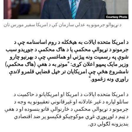
ENVIRONMENT AND HEALTH
IDEALS AND INSTITUTIONS
د نړیوالو جرمونو په عدلي سازمان کې د امریکا سفیر مورس تان
د امریکا متحده ایالات به هیڅکله د روم اساسنامه چې د
جرمونو د نړیوالې محکمې یا د هاګ محکمې د جوړیدو سبب
شوې په رسمیت ونه پیژني او هماغسې چې د بهرنیو چارو
وزیر مایک پمپیو اعلان کړی: "مونږ به د هغې (هاګ محکمې‌)
نامشروع هڅې چې امریکایان تر خپل قضایي قلمرو لاندې
راوړي ونه زغموو."
د امریکا متحده ایالات د امریکا او امریکایانو د حاکمیت د
ساتلو لپاره د غیر عادلانه او غیرقانوني تعقیبونو په وجه د
جرمونو د نړیوالې محکمې د څارنوالې فاتو بنسوده او د هغې
د ټیم د لوړپوړي غړي موکوچیکو فکیسو پر ضد اقتصادي
بندیزونه لګولي دي.