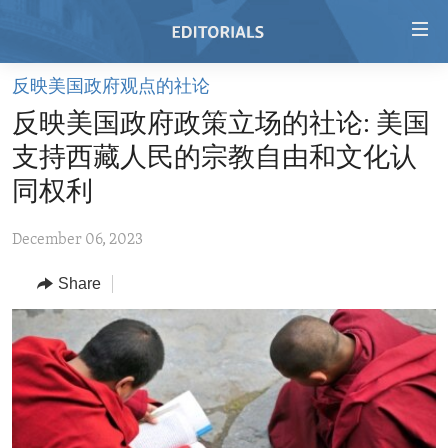
Accessibility
links
Skip
反映美国政府观点的社论
to
HOME
反映美国政府政策立场的社论: 美国
main
VIDEO
content
支持西藏人民的宗教自由和文化认
RADIO
Skip
同权利
to
REGIONS
main
December 06, 2023
TOPICS
AFRICA
Navigation
Skip
Share
ARCHIVE
AMERICAS
HUMAN RIGHTS
to
ABOUT US
ASIA
SECURITY AND DEFENSE
Search
EUROPE
AID AND DEVELOPMENT
FOLLOW US
MIDDLE EAST
DEMOCRACY AND GOVERNANCE
ECONOMY AND TRADE