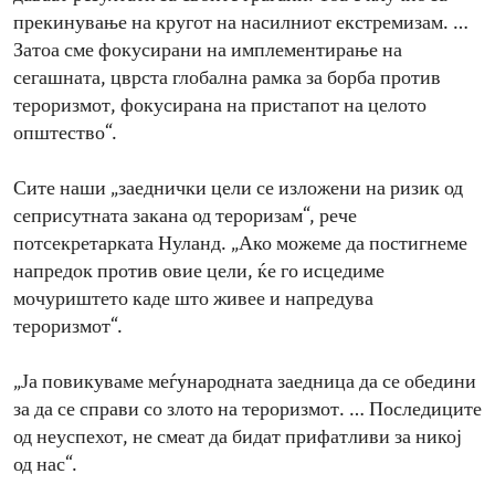
прекинување на кругот на насилниот екстремизам. …
Затоа сме фокусирани на имплементирање на
сегашната, цврста глобална рамка за борба против
тероризмот, фокусирана на пристапот на целото
општество“.
Сите наши „заеднички цели се изложени на ризик од
сеприсутната закана од тероризам“, рече
потсекретарката Нуланд. „Ако можеме да постигнеме
напредок против овие цели, ќе го исцедиме
мочуриштето каде што живее и напредува
тероризмот“.
„Ја повикуваме меѓународната заедница да се обедини
за да се справи со злото на тероризмот. … Последиците
од неуспехот, не смеат да бидат прифатливи за никој
од нас“.