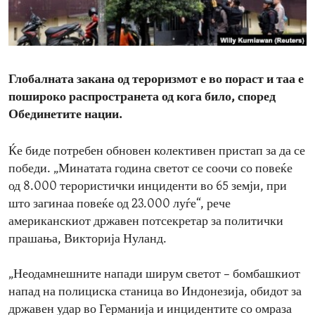
ENVIRONMENT AND HEALTH
IDEALS AND INSTITUTIONS
Глобалната закана од тероризмот е во пораст и таа е
пошироко распространета од кога било, според
Обединетите нации.
Ќе биде потребен обновен колективен пристап за да се
победи. „Минатата година светот се соочи со повеќе
од 8.000 терористички инциденти во 65 земји, при
што загинаа повеќе од 23.000 луѓе“, рече
американскиот државен потсекретар за политички
прашања, Викторија Нуланд.
„Неодамнешните напади ширум светот – бомбашкиот
напад на полициска станица во Индонезија, обидот за
државен удар во Германија и инцидентите со омраза