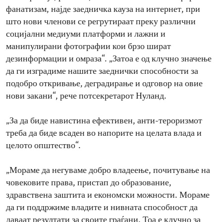
фанатизам, најде заедничка кауза на интернет, при
што нови членови се регрутираат преку различни
социјални медиуми платформи и лажни и
манипулирани фотографии кои брзо шират
дезинформации и омраза“. „Затоа е од клучно значење
да ги изградиме нашите заеднички способности за
подобро откривање, деградирање и одговор на овие
нови закани“, рече потсекретарот Нуланд.
„За да биде навистина ефективен, анти-тероризмот
треба да биде всаден во напорите на целата влада и
целото општество“.
„Мораме да негуваме добро владеење, почитување на
човековите права, пристап до образование,
здравствена заштита и економски можности. Мораме
да ги поддржиме владите и нивната способност да
даваат резултати за своите граѓани. Тоа е клучно за