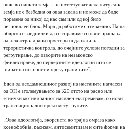
овде во нашата земја – не потсетуваат дека ниту една
земја не е безбедна од оваа закана и не може да биде
поразена од никој од нас сам или од кој било
регионален блок. Мора да работиме сите заедно. Наша
обврска е заеднички да се справиме со овие прашања –
од неконтролирани простори подложни на
терористичка контрола, до очајните услови погодни за
регрутирање, до изворите на незаконско
финансирање, до перверзните идеологии што се
шират на интернет и преку границите“.
Еден од неодамнешниот развој на настаните нагласен
од ОН е зголемувањето за 320 отсто на расно или
етнички мотивираниот насилен екстремизам, со нови
транснационални врски меѓу групите.
„Оваа идеологија, вкоренета во трајна омраза како
ксенофобија, расизам, антисемитизам и сите форми на