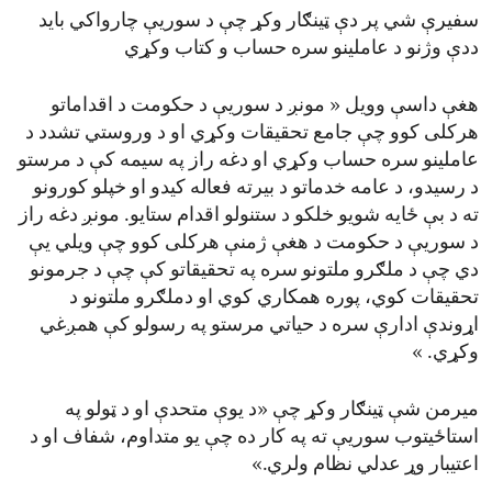
سفیرې شي پر دې ټینګار وکړ چې د سوریې چارواکي باید
ددې وژنو د عاملینو سره حساب و کتاب وکړي
هغې داسې وویل « مونږ د سوریې د حکومت د اقداماتو
هرکلی کوو چې جامع تحقیقات وکړي او د وروستي تشدد د
عاملینو سره حساب وکړي او دغه راز په سیمه کې د مرستو
د رسیدو، د عامه خدماتو د بیرته فعاله کیدو او خپلو کورونو
ته د بې ځایه شویو خلکو د ستنولو اقدام ستايو. مونږ دغه راز
د سوریې د حکومت د هغې ژمنې هرکلی کوو چې ویلي یې
دي چې د ملګرو ملتونو سره په تحقیقاتو کې چې د جرمونو
تحقیقات کوي، پوره همکاري کوي او دملګرو ملتونو د
اړوندې ادارې سره د حیاتي مرستو په رسولو کې همږغي
وکړي. »
میرمن شې ټینګار وکړ چې «د یوې متحدې او د ټولو په
استاځیتوب سوریې ته په کار ده چې یو متداوم، شفاف او د
اعتیبار وړ عدلي نظام ولري.»