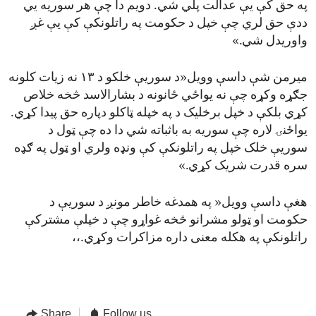
په حق کې یې عدالت پلي شي. دویم دا چې هر سوریه يي
ددې حق لري چې خپل د حکومت په راتلونکې کې یې غږ
واوریدل شي.»
میرمن شې داسې وویل«د سوریې خلکو د ۱۳ نه زیات کلونه
جګړه وکړه چې نه یواځي ځانونه د بشارالاسد څخه خلاص
کړي بلکې د خپل برخلیک د په خپله ټاکلو دپاره حق پیدا کړي.
یواځنۍ لاره چې سوریه به باثباته شي دا ده چې ټول د
سوریې خلک خپل په راتلونکې کې ونډه ولري او ټول په ګډه
سره قدرت شریک کړي.»
هغې داسې وویل« په همدغه خاطر مونږ د سوریې د
حکومت او ټولو مشرانو څخه غواړو چې د خپلې مشترکې
راتلونکې په هکله معنی داره مزاکرات وکړي.،،
Share
Follow us