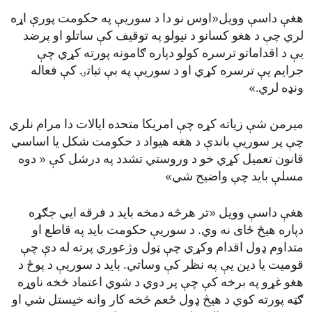
هغې داسې وویل«اوس نو دا د سوریې په حکومت پورې اړه
لري چې د هغو کسانو د نیولو په توقیف کې ساتلو او پرضد
یې د اقداماتو ترسره کولو دپاره ګامونه پورته کړي چې
جرایم یې ترسره کړي او د سوریې په بې ثباتۍ کې فعاله
ونډه لري.»
میرمن شې زیاته کړه چې امریکا متحده ایالات دا مرام نلري
چې پر سوریې باندې د هغه هیواد د حکومت شکل یا اساسي
قانون تعمیل کړي خو د وروستي تشدد په درشل کې « دوه
مسلې باید چې واضیح شي»
هغې داسې وویل «تر هرڅه دمخه باید د فرقه ايي جګړه
دپاره هیڅ ځای نه وي. د سوریې حکومت باید په قاطع او
متداوم ډول اقدام وکړي چې ټول وژعوري پرته له دې چې
قومیت یا دین یې په نظر کې وساتي. باید د سوریې د پوځ د
هغو غړو په برخه کې چې پر دوي د شوي اعتماد څخه ناوړه
ګټه پورته کوي د هیڅ ډول ځعم څخه کار وانه خیستل شي او