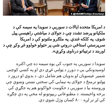
ENVIRONMENT AND HEALTH
IDEALS AND INSTITUTIONS
د امریکا متحده ایالات د سوریې د سویدا په سیمه کې د
ملکیانو پرضد تشدد چې د جولای د میاشتې راهیسې پیل
شوی، په کلکه غندي. په ملګرو ملتونو کې د امریکا
سرپرستې استاځې دروتي شې پر «ټولو خواوو غږ وکړ چې د
اوربند د ترتیباتو درناوی وکړي».
سویدا د سوریې په جنوب کې یوه سیمه ده چې اکثره
اوسیدونکي یې د دورز د ټولنې غړي دي او په کښي کوچنی
شمیر عیسویان او بدویان هم شامل دي. د بدوي او دروز د
ټولنو ترمنځ د جولای په نیمايي کې سختې نښتې وښوې چې
وروسته بیا د سوریې د حکومت ځواکونو هم په جګړې کې
برخه واخیسته. د مطبوعاتي ريپوتونو له مخې په دې چګړه
کې لږ تر لږه ۸۰۰ کسان وژل شوي دي.