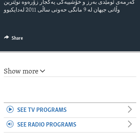
گەرمەی ئومێدی بەرز و خۆشییەکی یەکجار زۆرەوە نوێترین
ENVIRONMENT AND HEALTH
وڵاتی جیهان لە 9 مانگی حەوتی ساڵی 2011 لەدایکبوو
IDEALS AND INSTITUTIONS
Share
Show more
SEE TV PROGRAMS
SEE RADIO PROGRAMS