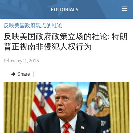
Accessibility
links
Skip
反映美国政府观点的社论
to
HOME
反映美国政府政策立场的社论: 特朗
main
VIDEO
content
普正视南非侵犯人权行为
RADIO
Skip
to
February 11, 2025
REGIONS
main
Share
TOPICS
AFRICA
Navigation
Skip
ARCHIVE
AMERICAS
HUMAN RIGHTS
to
ABOUT US
ASIA
SECURITY AND DEFENSE
Search
EUROPE
AID AND DEVELOPMENT
FOLLOW US
MIDDLE EAST
DEMOCRACY AND GOVERNANCE
ECONOMY AND TRADE