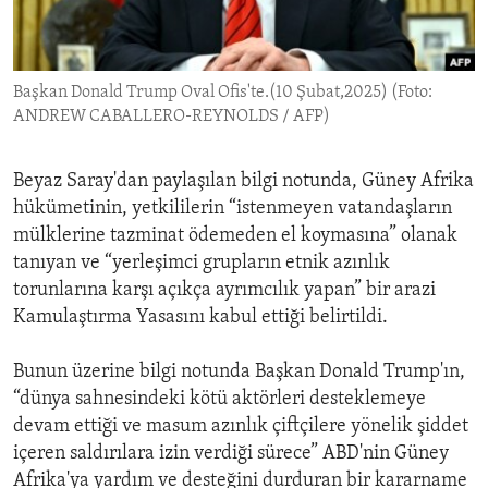
ENVIRONMENT AND HEALTH
IDEALS AND INSTITUTIONS
Başkan Donald Trump Oval Ofis'te.(10 Şubat,2025) (Foto:
ANDREW CABALLERO-REYNOLDS / AFP)
Beyaz Saray'dan paylaşılan bilgi notunda, Güney Afrika
hükümetinin, yetkililerin “istenmeyen vatandaşların
mülklerine tazminat ödemeden el koymasına” olanak
tanıyan ve “yerleşimci grupların etnik azınlık
torunlarına karşı açıkça ayrımcılık yapan” bir arazi
Kamulaştırma Yasasını kabul ettiği belirtildi.
Bunun üzerine bilgi notunda Başkan Donald Trump'ın,
“dünya sahnesindeki kötü aktörleri desteklemeye
devam ettiği ve masum azınlık çiftçilere yönelik şiddet
içeren saldırılara izin verdiği sürece” ABD'nin Güney
Afrika'ya yardım ve desteğini durduran bir kararname