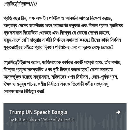
প্রেসিডেন্ট ট্রাম্প////
প্রতি বছর চীন, লক্ষ লক্ষ টন পাস্টিক ও আবর্জনা সাগরে নিক্ষেপ করছে,
অন্যান্য দেশের জলসীমায় মৎস আহরণের দস্যুতা এবং বিশাল প্রবল প্রাচীরের
ধ্বংসসাধনে নিয়োজিত থেকেছে এবং বিশ্বের যে কোনো দেশের চাইতে,
বায়ুমণ্ডলে বেশি মাত্রায় মার্কারি নির্গমনে সহায়তা করছেI চীনের কার্বন নির্গমন
যুক্তরাষ্ট্রের চাইতে প্রায় দ্বিগুন পরিমানের এবং যা দ্রুত বেড়ে চলেছেI
প্রেসিডেন্ট ট্রাম্প বলেন
, জাতিসংঘকে কার্যকর একটি সংস্থা হতে. তাঁর কথায়,
বিশ্বের প্রকৃত সমস্যাদির ওপর দৃষ্টি নিবদ্ধ করতে হবেI যেসব সমস্যায়
অন্তর্ভুক্ত রয়েছে সন্ত্রাসবাদ, মহিলাদের ওপর নির্যাতন , জোর-পূর্বক শ্রম,
ঔষধ ও মনুষ্য পাচার, ধর্মীয় নির্যাতন এবং জাতিগোষ্ঠী ধর্মীয় সংখ্যালঘু
লোকজনদের নিশ্চিহ্ন করাI
Trump UN Speech Bangla
by
Editorials on Voice of America
No media source currently available