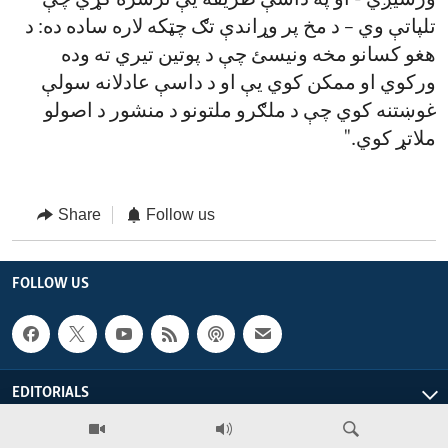
ورسیږي - او په داسې طریقه یې ترسره کړي چې
تلپاتې وي – د مخ پر وړاندې تګ چټکه لاره ساده ده: د
هغو کسانو مخه ونیسئ چې د پوتین تیري ته وده
ورکوي او ممکن کوي یې او د داسې عادلانه سولې
غوښتنه کوي چې د ملګرو ملتونو د منشور د اصولو
ملاتړ کوي."
Share
Follow us
FOLLOW US
EDITORIALS