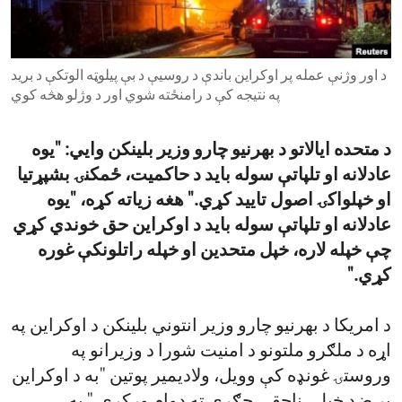
ENVIRONMENT AND HEALTH
IDEALS AND INSTITUTIONS
د اور وژنې عمله پر اوکراین باندې د روسیې د بې پیلوټه الوتکې د برید
په نتیجه کې د رامنځته شوي اور د وژلو هڅه کوي
د متحده ایالاتو د بهرنیو چارو وزیر بلینکن وایي: "یوه
عادلانه او تلپاتې سوله باید د حاکمیت، ځمکنۍ بشپړتیا
او خپلواکۍ اصول تایید کړي." هغه زیاته کړه، "یوه
عادلانه او تلپاتې سوله باید د اوکراین حق خوندي کړي
چې خپله لاره، خپل متحدین او خپله راتلونکې غوره
کړي."
د امریکا د بهرنیو چارو وزیر انتوني بلینکن د اوکراین په
اړه د ملګرو ملتونو د امنیت شورا د وزیرانو په
وروستۍ غونډه کې وویل، ولادیمیر پوتین "به د اوکراین