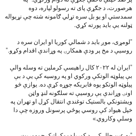
پر ضد خپلې ناحقې جګړې ته دوام ورکړي." په
هرصورت، د جګړې پای ته رسولو لپاره، دوه
سمدستي او یو بل سره تړلي ګامونه شته چې نړیواله
ټولنه یې باید پورته کړي.
"لومړی، موږ باید د شمالي کوریا او ایران سره د
روسیې د مخ پر ودې همکارۍ په وړاندې اقدام وکړو."
"ایران له ۲۰۲۲ کال راهیسې کرملین ته وسله والې
بې پیلوټه الوتکې ورکوي او په روسیه کې یې د بې
پیلوټه الوتکو یوه فابریکه جوړه کړې ده. یوازې څو
اونۍ وړاندې یې روسیې ته سلګونه لنډ واټن
ویشتونکي بالستیک توغندي انتقال کړل او تهران په
خپل هیواد کې روسي پوځي پرسونل وروزه چې دا
وسلې وکاروي.»