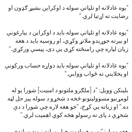
"یوه عادلانه او تلپاتې سوله د اوکراین بشپړ ګډون او
رضایت ته اړتیا لري."
"یوه عادلانه او تلپاتې سوله باید د اوکراین د بیارغونې
او بیرته جوړیدو ملاتړ وکړي، او روسیه باید د هغه
زیان لپاره چې رامنځته کړی یې دی، پیسې ورکړي."
"یوه عادلانه او تلپاتې سوله باید دواړه حساب ورکونې
او پخلاینې ته ځواب ووایي."
بلینکن وویل: "د [ملګرو ملتونو د امنیت] شورا یو له
لومړنیو مسوولیتونو څخه د شخړو د سوله ییز حل لټه
ده." او زیاته یې کړخ، "خو هغه لاره چې شورا د دې
شخړې د پای ته رسولو هڅه کوي اهمیت لري."