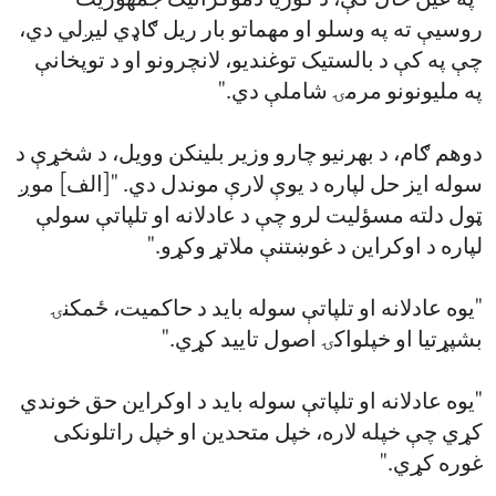
"په عین حال کې، د کوریا دموکراتیک جمهوریت
روسیې ته په وسلو او مهماتو بار ریل ګاډي لیږلي دي،
چې په کې د بالستیک توغندیو، لانچرونو او د توپخانې
په ملیونونو مرمۍ شاملې دي."
دوهم ګام، د بهرنیو چارو وزیر بلینکن وویل، د شخړې د
سوله ایز حل لپاره د یوې لارې موندل دي. "[الف] موږ
ټول دلته مسؤلیت لرو چې د عادلانه او تلپاتې سولې
لپاره د اوکراین د غوښتنې ملاتړ وکړو."
"یوه عادلانه او تلپاتې سوله باید د حاکمیت، ځمکنۍ
بشپړتیا او خپلواکۍ اصول تایید کړي."
"یوه عادلانه او تلپاتې سوله باید د اوکراین حق خوندي
کړي چې خپله لاره، خپل متحدین او خپل راتلونکی
غوره کړي."