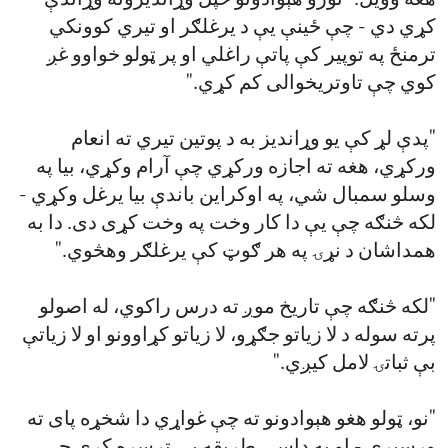
هغه وويل: "نورو هېوادونو خپل وړانديزونه وړاندې
کړي دي - چې ځينې يې د يرغلګر او تيري کوونکي
ترمنځ په توپير کې پاتې راغلي او پر ټولو خواوو غږ
کوي چې تاوتريخوالی کم کړي."
"پدې لړ کې یو وړاندیز به د پوتین تیري ته انعام
ورکړي، هغه ته اجازه ورکړي چې آرام وکړي، بیا په
وسلو سمبال شي، په اوکراین باندې بیا یرغل وکړي -
لکه څنګه چې یې دا کار وخت په وخت کړی دی. دا به
همداشان د نړۍ په هر ګوټ کې یرغلګر وهڅوي."
"لکه څنګه چې تاریخ موږ ته درس راکوي، له اصولو
پرته سوله د لا زیاتو جګړو، لا زیاتو کړاوونو او لا زیاتې
بې ثباتۍ لامل کیږي."
"نو، ټولو هغو هېوادونو ته چې غواړي دا شخړه پای ته