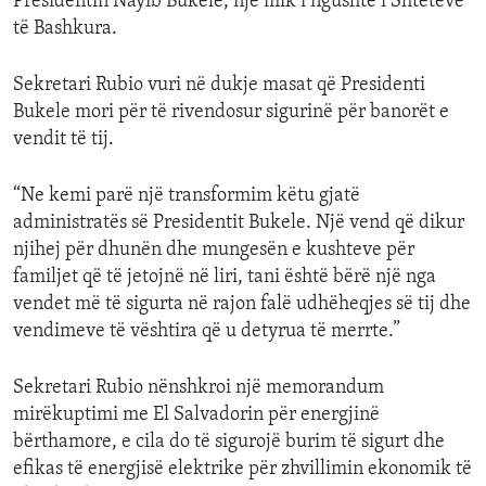
Presidentin Nayib Bukele, një mik i ngushtë i Shteteve
të Bashkura.
Sekretari Rubio vuri në dukje masat që Presidenti
Bukele mori për të rivendosur sigurinë për banorët e
vendit të tij.
“Ne kemi parë një transformim këtu gjatë
administratës së Presidentit Bukele. Një vend që dikur
njihej për dhunën dhe mungesën e kushteve për
familjet që të jetojnë në liri, tani është bërë një nga
vendet më të sigurta në rajon falë udhëheqjes së tij dhe
vendimeve të vështira që u detyrua të merrte.”
Sekretari Rubio nënshkroi një memorandum
mirëkuptimi me El Salvadorin për energjinë
bërthamore, e cila do të sigurojë burim të sigurt dhe
efikas të energjisë elektrike për zhvillimin ekonomik të