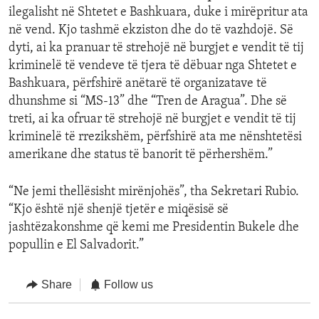
ilegalisht në Shtetet e Bashkuara, duke i mirëpritur ata
në vend. Kjo tashmë ekziston dhe do të vazhdojë. Së
dyti, ai ka pranuar të strehojë në burgjet e vendit të tij
kriminelë të vendeve të tjera të dëbuar nga Shtetet e
Bashkuara, përfshirë anëtarë të organizatave të
dhunshme si “MS-13” dhe “Tren de Aragua”. Dhe së
treti, ai ka ofruar të strehojë në burgjet e vendit të tij
kriminelë të rrezikshëm, përfshirë ata me nënshtetësi
amerikane dhe status të banorit të përhershëm.”
“Ne jemi thellësisht mirënjohës”, tha Sekretari Rubio.
“Kjo është një shenjë tjetër e miqësisë së
jashtëzakonshme që kemi me Presidentin Bukele dhe
popullin e El Salvadorit.”
Share
Follow us