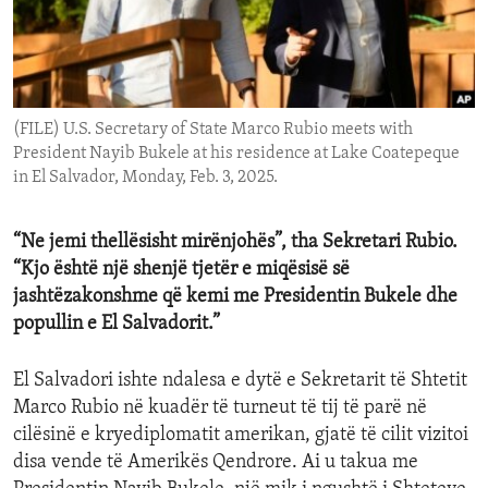
ENVIRONMENT AND HEALTH
IDEALS AND INSTITUTIONS
(FILE) U.S. Secretary of State Marco Rubio meets with
President Nayib Bukele at his residence at Lake Coatepeque
in El Salvador, Monday, Feb. 3, 2025.
“Ne jemi thellësisht mirënjohës”, tha Sekretari Rubio.
“Kjo është një shenjë tjetër e miqësisë së
jashtëzakonshme që kemi me Presidentin Bukele dhe
popullin e El Salvadorit.”
El Salvadori ishte ndalesa e dytë e Sekretarit të Shtetit
Marco Rubio në kuadër të turneut të tij të parë në
cilësinë e kryediplomatit amerikan, gjatë të cilit vizitoi
disa vende të Amerikës Qendrore. Ai u takua me