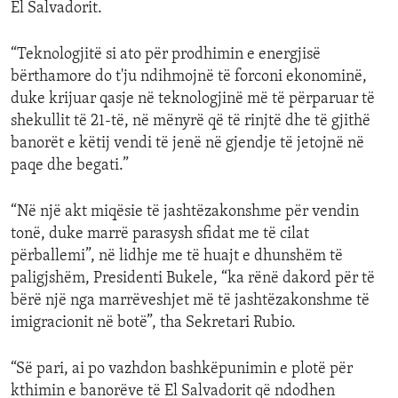
El Salvadorit.
“Teknologjitë si ato për prodhimin e energjisë
bërthamore do t'ju ndihmojnë të forconi ekonominë,
duke krijuar qasje në teknologjinë më të përparuar të
shekullit të 21-të, në mënyrë që të rinjtë dhe të gjithë
banorët e këtij vendi të jenë në gjendje të jetojnë në
paqe dhe begati.”
“Në një akt miqësie të jashtëzakonshme për vendin
tonë, duke marrë parasysh sfidat me të cilat
përballemi”, në lidhje me të huajt e dhunshëm të
paligjshëm, Presidenti Bukele, “ka rënë dakord për të
bërë një nga marrëveshjet më të jashtëzakonshme të
imigracionit në botë”, tha Sekretari Rubio.
“Së pari, ai po vazhdon bashkëpunimin e plotë për
kthimin e banorëve të El Salvadorit që ndodhen