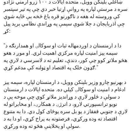
ښاغلي بلینکن وویل، متحده ایالات د ۱۰۰ زرو ارمني نژادو
سره د مرستې لپاره په روانې اړتیا خبر دي چې په تیر سپتمبر
کې وروسته له هغه د ناګورنو قره باغ څخه بې ځایه شوي
چې اذربایجان د جلا شوې سیمې په وړاندې نظامي برید پیل
کړ:
"دا د ارمنستان د اوږدمهاله ثبات او سوکالۍ او همدارنګه د
سیمه ییز امنیت لپاره مرکزي اهمیت لري. او موږ د هغو
هڅو ملاتړ کوو چې کور، دندې، تعلیم ته د لاسرسي د لارې په
ګډون خلک په اقتصاد او ټولنه کې مدغم کړي."
د بهرنیو چارو وزیر بلینکن وویل، د ارمنستان لپاره، سیمه ییز
ادغام د امنیت او سوکالۍ کیلي ده. متحده ایالات د ارمنستان
د سولې د څلور لارې د وړاندیز ملاتړ کوي چې موخه یې د
نویو ترانسپورتي لارو، د انرژۍ د همکارۍ، او مخابراتو له
لارې د جنوبي قفقاز د یو بل سره یوځای کول دي. دا به متنوع
اقتصاد ته وده ورکړي، فرصتونه به پراخ کړي، او دا به د
سولې او پخلاینې هڅو ته وده ورکړي.