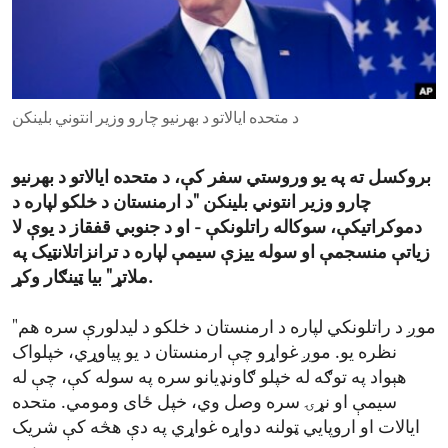
ENVIRONMENT AND HEALTH
IDEALS AND INSTITUTIONS
د متحده ایالاتو د بهرنیو چارو وزیر انتوني بلینکن
بروکسل ته په یو وروستي سفر کې، د متحده ایالاتو د بهرنیو
چارو وزیر انتوني بلینکن "د ارمنستان د خلکو لپاره د
دموکراتیکې، سوکاله راتلونکې - او د جنوبي قفقاز د یوې لا
زیاتې منسجمې او سوله ییزې سیمې لپاره د ترانزاتلانټیک په
ملاتړ" بیا ټینګار وکړ.
"موږ د راتلونکي لپاره د ارمنستان د خلکو د لیدلورې سره هم
نظره یو. موږ غواړو چې ارمنستان د یو پیاوړي، خپلواک
هېواد په توګه له خپلو ګاونډیانو سره په سوله کې، چې له
سیمې او نړۍ سره وصل وي، خپل ځای ومومي. متحده
ایالات او اروپايي ټولنه دواړه غواړي په دې هڅه کې شریک