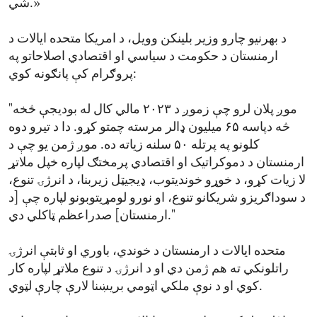
شي.»
د بهرنیو چارو وزیر بلینکن وویل، د امریکا متحده ایالات د
ارمنستان د حکومت د سیاسي او اقتصادي اصلاحاتو په
پروګرام کې پانګونه کوي:
"موږ پلان لرو چې زموږ د ۲۰۲۳ مالي کال له بودیجې څخه
څه دپاسه ۶۵ میلیون ډالر مرسته چمتو کړو. دا د تیرو دوه
کلونو په پرتله ۵۰ سلنه زیاته ده. موږ ژمن یو چې د
ارمنستان د دموکراتیک او اقتصادي پرمختګ لپاره خپل ملاتړ
لا زیات کړو، د خوړو خوندیتوب، ډیجیټل زیربنا، د انرژۍ تنوع،
د سوداګریزو شریکانو تنوع، او نورو لومړیتوبونو لپاره چې [د
ارمنستان] صدراعظم ټاکلي دي."
متحده ایالات د ارمنستان د خوندي، باوري او ثابتې انرژۍ
راتلونکي ته هم ژمن دي او د انرژۍ د تنوع ملاتړ لپاره کار
کوي او د نوې ملکي اټومي بریښنا لارې چارې لټوي.