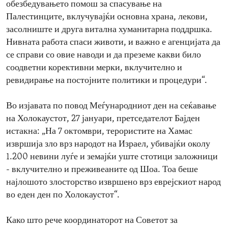
обезбедувањето помош за спасување на
Палестинците, вклучувајќи основна храна, лекови,
засолниште и друга витална хуманитарна поддршка.
Нивната работа спаси животи, и важно е агенцијата да
се справи со овие наводи и да преземе какви било
соодветни корективни мерки, вклучително и
ревидирање на постојните политики и процедури“.
Во изјавата по повод Меѓународниот ден на сеќавање
на Холокаустот, 27 јануари, претседателот Бајден
истакна: „На 7 октомври, терористите на Хамас
извршија зло врз народот на Израел, убивајќи околу
1.200 невини луѓе и земајќи уште стотици заложници
- вклучително и преживеаните од Шоа. Тоа беше
најлошото злосторство извршено врз еврејскиот народ
во еден ден по Холокаустот“.
Како што рече координаторот на Советот за