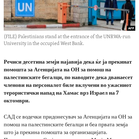
ENVIRONMENT AND HEALTH
IDEALS AND INSTITUTIONS
(FILE) Palestinians stand at the entrance of the UNRWA-run
University in the occupied West Bank.
Речиси десетина земји најавија дека ќе ја прекинат
помошта за Агенцијата на ОН за помош на
палестинските бегалци, по наводите дека дванаесет
членови на персоналот биле вклучени во ужасниот
терористички напад на Хамас врз Израел на 7
октомври.
САД се водечки придонесувач за Агенцијата на ОН за
помош на палестинските бегалци и беа првата земја
што ја прекина помошта за организацијата.