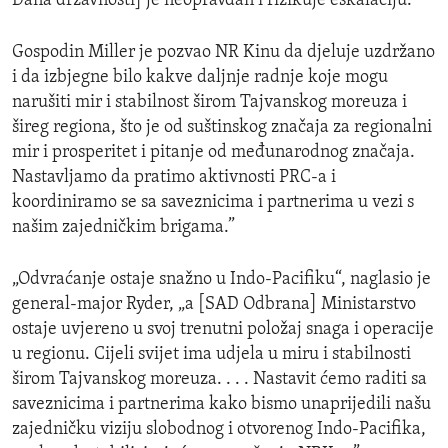
Dana državnosti] je neopravdan i rizikuje eskalaciju.”
Gospodin Miller je pozvao NR Kinu da djeluje uzdržano
i da izbjegne bilo kakve daljnje radnje koje mogu
narušiti mir i stabilnost širom Tajvanskog moreuza i
šireg regiona, što je od suštinskog značaja za regionalni
mir i prosperitet i pitanje od međunarodnog značaja.
Nastavljamo da pratimo aktivnosti PRC-a i
koordiniramo se sa saveznicima i partnerima u vezi s
našim zajedničkim brigama.”
„Odvraćanje ostaje snažno u Indo-Pacifiku“, naglasio je
general-major Ryder, „a [SAD Odbrana] Ministarstvo
ostaje uvjereno u svoj trenutni položaj snaga i operacije
u regionu. Cijeli svijet ima udjela u miru i stabilnosti
širom Tajvanskog moreuza. . . . Nastavit ćemo raditi sa
saveznicima i partnerima kako bismo unaprijedili našu
zajedničku viziju slobodnog i otvorenog Indo-Pacifika,