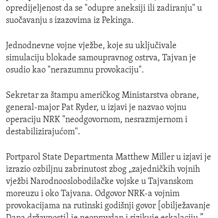
opredijeljenost da se "odupre aneksiji ili zadiranju" u
suočavanju s izazovima iz Pekinga.
Jednodnevne vojne vježbe, koje su uključivale
simulaciju blokade samoupravnog ostrva, Tajvan je
osudio kao "nerazumnu provokaciju".
Sekretar za štampu američkog Ministarstva obrane,
general-major Pat Ryder, u izjavi je nazvao vojnu
operaciju NRK "neodgovornom, nesrazmjernom i
destabilizirajućom".
Portparol State Departmenta Matthew Miller u izjavi je
izrazio ozbiljnu zabrinutost zbog „zajedničkih vojnih
vježbi Narodnooslobodilačke vojske u Tajvanskom
moreuzu i oko Tajvana. Odgovor NRK-a vojnim
provokacijama na rutinski godišnji govor [obilježavanje