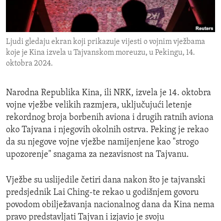
ENVIRONMENT AND HEALTH
IDEALS AND INSTITUTIONS
Ljudi gledaju ekran koji prikazuje vijesti o vojnim vježbama
koje je Kina izvela u Tajvanskom moreuzu, u Pekingu, 14.
oktobra 2024.
Narodna Republika Kina, ili NRK, izvela je 14. oktobra
vojne vježbe velikih razmjera, uključujući letenje
rekordnog broja borbenih aviona i drugih ratnih aviona
oko Tajvana i njegovih okolnih ostrva. Peking je rekao
da su njegove vojne vježbe namijenjene kao "strogo
upozorenje" snagama za nezavisnost na Tajvanu.
Vježbe su uslijedile četiri dana nakon što je tajvanski
predsjednik Lai Ching-te rekao u godišnjem govoru
povodom obilježavanja nacionalnog dana da Kina nema
pravo predstavljati Tajvan i izjavio je svoju