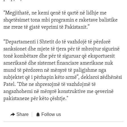
“Megjithatë, ne kemi qenë të qartë në lidhje me
shqetësimet tona mbi programin e raketave balistike
me rreze të gjatë veprimi të Pakistanit.”
“Departamenti i Shtetit do të vazhdojë të përdorë
sanksionet dhe mjete të tjera për të mbrojtur sigurinë
tonë kombëtare dhe për të siguruar që eksportuesit
amerikanë dhe sistemet financiare amerikane nuk
mund të përdoren në mënyrë të paligjshme nga
subjektet që i përhapin këto armë”, deklaroi zëdhënësi
Patel. "Dhe ne shpresojmë të vazhdojmë të
angazhohemi në mënyrë konstruktive me qeverinë
pakistaneze për këto çështje."
Share
Follow us