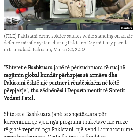
ENVIRONMENT AND HEALTH
IDEALS AND INSTITUTIONS
(FILE) Pakistani Army soldier salutes while standing on an air
defence missile system during Pakistan Day military parade
in Islamabad, Pakistan, March 23, 2022.
"Shtetet e Bashkuara janë të përkushtuara të ruajnë
regjimin global kundër përhapjes së armëve dhe
Pakistani është një partner i rëndësishëm në këtë
përpjekje", tha zëdhënësi i Departamentit të Shtetit
Vedant Patel.
Shtetet e Bashkuara janë të shqetësuara për
kërcënimin që vjen nga programi i raketave me rreze
të gjatë veprimi nga Pakistani, një vend i armatosur me