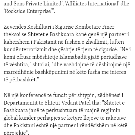
and Sons Private Limited’, ‘Affiliates International’ dhe
‘Rockside Enterprise’”.
Zëvendës Këshilltari i Sigurisë Kombëtare Finer
theksoi se Shtetet e Bashkuara kanë qenë një partner i
kahershëm i Pakistanit në fushën e zhvillimit, luftën
kundër terrorizmit dhe çështje të tjera të sigurisë. "Ne i
kemi ofruar mbështetje Islamabadit gjatë periudhave
të vështira," shtoi ai, "dhe vazhdojmë të dëshirojmë një
marrëdhënie bashkëpunimi në këto fusha me interes
të përbashkët."
Në një konferencë të fundit për shtypin, zëdhënësi i
Departamentit të Shtetit Vedant Patel tha: "Shtetet e
Bashkuara janë të përkushtuara të ruajnë regjimin
global kundër përhapjes së këtyre llojeve të raketave
dhe Pakistani është një partner i rëndësishëm në këtë
përpjekje".