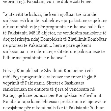
veprimi nga Pakistani, vuri në dukje zoti Finer.
“Gjatë vitit të kaluar, ne kemi njoftuar tre raunde
sanksionesh kundër subjekteve jo-pakistaneze që kanë
ofruar mbështetje për programin e raketave balistike
të Pakistanit. Më 18 dhjetor, ne vondosëm sanksione të
drejtpërdrejta ndaj Kompleksit të Zhvillimit Kombëtar
në pronësi të Pakistanit ... hera e parë që kemi
sanksionuar një ndërmarrje shtetërore pakistaneze të
lidhur me prodhimin e raketave.”
Përveç Kompleksit të Zhvillimit Kombëtar, i cili
mbikëqyr programin e raketave me rreze të gjatë
veprimit të Pakistanit, Shtetet e Bashkuara
sanksionuan tre entitete të tjera të vendosura në
Karaçi, që kanë punuar për Kompleksin e Zhvillimit
Kombëtar apo kanë lehtësuar prokurimin e mjeteve të
nevojshme për raketat balistike të Pakistanit: ‘Akhtar