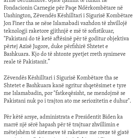
armë bërthamore. Gjatë fjalimit të fundit në
Fondacionin Carnegie për Paqe Ndërkombëtare në
Uashington, Zëvendës Këshilltari i Sigurisë Kombëtare
Jon Finer tha se nëse Islamabadi vazhdon të zhvillojë
teknologji raketore gjithnjë e më të sofistikuar,
"Pakistani do të ketë aftësinë për të goditur objektiva
përtej Azisë Jugore, duke përfshirë Shtetet e
Bashkuara. Kjo do të shtonte pyetjet rreth synimeve
reale të Pakistanit.”
Zëvendës Këshilltari i Sigurisë Kombëtare tha se
Shtetet e Bashkuara kanë ngritur shqetësimet e tyre
me Islamabadin, por "fatkeqësisht, ne mendojmë se
Pakistani nuk po i trajton ato me seriozitetin e duhur".
Për këtë arsye, administrata e Presidentit Biden ka
marrë një sërë hapash për të trajtuar zhvillimin e
mëtejshëm të sistemeve të raketave me rreze të gjatë