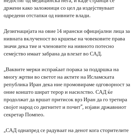
недостиг од медицинска нега, и каде странци се
држени како заложници со цел да издејствуваат
одредени отстапки од нивните влади.
Дезигнацијата на овие 14 ирански официјални лица за
нивната вклученост во кршење на човековите права
значи дека тие и членовите на нивното потесно
семејство имаат забрана да влезат во САД.
„Ваквите мерки испраќаат порака за поддршка на
многу жртви во светот на актите на Исламската
република Иран дека ние промовираме одговорност за
оние коишто шират терор и насилство. САД ќе
продолжат да вршат притисок врз Иран да го третира
својот народ со дигнитет и почит“, изјави државниот
секретар Помпео.
„САД однапред се радуваат на денот кога сторителите