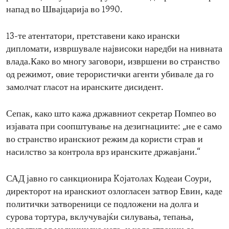
напад во Швајцарија во 1990.
13-те атентатори, претставени како ирански
дипломати, извршувале највисоки наредби на нивната
влада.Како во многу заговори, извршени во странство
од режимот, овие терористички агенти убивале да го
замолчат гласот на иранските дисидент.
Сепак, како што кажа државниот секретар Помпео во
изјавата при соопштување на дезигнациите: „не е само
во странство иранскиот режим да користи страв и
насилство за контрола врз иранските државјани.“
САД јавно го санкционира Koјатолах Кодеаи Соури,
директорот на иранскиот озлогласен затвор Евин, каде
политички затвореници се подложени на долга и
сурова тортура, вклучувајќи силувања, тепања,