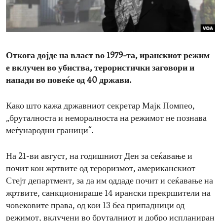
ENVIRONMENT AND HEALTH
IDEALS AND INSTITUTIONS
Откога дојде на власт во 1979-та, иранскиот режим
е вклучен во убиства, терористички заговори и
напади во повеќе од 40 држави.
Како што кажа државниот секретар Мајк Помпео,
„бруталноста и неморалноста на режимот не познава
меѓународни граници“.
На 21-ви август, на годишниот Ден за сеќавање и
почит кон жртвите од тероризмот, американскиот
Стејт департмент, за да им оддаде почит и сеќавање на
жртвите, санкционираше 14 ирански прекршители на
човековите права, од кои 13 беа припадници од
режимот, вклучени во бруталниот и добро испланиран