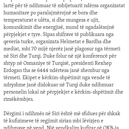
lartë për të ndihmuar të mbijetuarit ndërsa organizatat
humanitare po paralajmërojnë se bora dhe
temperaturat e ulëta, si dhe mungesa e ujit,
komunikimit dhe energjisë, mund të ngadalësojnë
përpjekjet e tyre. Sipas shifrave të publikuara nga
qeveria turke, organizata Helmetat e Bardha dhe
mediat, mbi 70 mijë njerëz janë plagosur nga tërmeti
në Siri dhe Turqi. Duke folur në një konferencë për
shtyp në Osmaniye të Turqisë, presidenti Rexhep
Erdogan tha se 6444 ndërtesa janë shembur nga
tërmeti. Ekipet e kërkim-shpëtimit nga vende të
ndryshme janë dislokuar në Turqi duke ndihmuar
personelin lokal në përpjekjet e kërkim-shpëtimit dhe
rimëkëmbjes.
Dërgimi i ndihmës në Siri është më sfidues për shkak
të kufizimeve të regjimit sirian mbi lëvizjen e
ndihmave në vend. Një vendkalim kufitar që OKB-ja