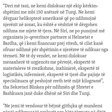
“Deri më tani, ne kemi dislokuar një ekip kërkim-
shpëtimi me mbi 150 anëtarë në Turqi. Ne kemi
dërguar helikopterë amerikanë që po ndihmojnë
njerëzit në zonat, ku është e vështirë të dërgohen
ndihma me mjete të tjera. Në Siri, ne po punojmë më
organizata jo-qeveritare partnere si Helmetat e
Bardha, që i kemi financuar prej vitesh, të cilat kanë
ofruar ndihmë për shpëtimin e njerëzve të ndikuar nga
tërmeti. Në të dy vendet, ne kemi dislokuar
menaxherë të urgjencës me përvojë, ekspertë të
materialeve të rrezikshme, inxhinierë, ekspertë të
logjistikës, infermierë, ekspertë të tjerë dhe pajisje të
specializuara që peshojnë rreth tetë mijë kilogramë”,
tha Sekretari Blinken për ndihmën që Shtetet e
Bashkuara janë duke dhënë në Siri dhe Turqi.
"Ne jemi të vendosur të bëjmë gjithçka që mundemi