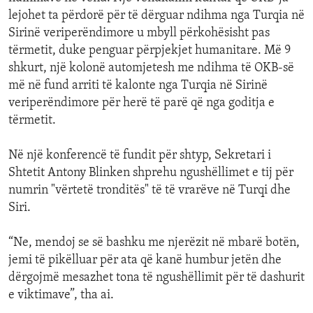
lejohet ta përdorë për të dërguar ndihma nga Turqia në
Sirinë veriperëndimore u mbyll përkohësisht pas
tërmetit, duke penguar përpjekjet humanitare. Më 9
shkurt, një kolonë automjetesh me ndihma të OKB-së
më në fund arriti të kalonte nga Turqia në Sirinë
veriperëndimore për herë të parë që nga goditja e
tërmetit.
Në një konferencë të fundit për shtyp, Sekretari i
Shtetit Antony Blinken shprehu ngushëllimet e tij për
numrin "vërtetë tronditës" të të vrarëve në Turqi dhe
Siri.
“Ne, mendoj se së bashku me njerëzit në mbarë botën,
jemi të pikëlluar për ata që kanë humbur jetën dhe
dërgojmë mesazhet tona të ngushëllimit për të dashurit
e viktimave”, tha ai.