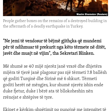
ENVIRONMENT AND HEALTH
IDEALS AND INSTITUTIONS
People gather boxes on the remains of a destroyed building in
the aftermath of a deadly earthquake in Turkey.
"Ne jemi të vendosur të bëjmë gjithçka që mundemi
për të ndihmuar të prekurit nga këto tërmete në ditët,
javët dhe muajt në vijim", tha Sekretari Blinken.
Më shumë se 40 mijë njerëz janë vrarë dhe dhjetëra
mijëra të tjerë janë plagosur pas një tërmeti 7.8 ballësh
që goditi Turqinë dhe Sirinë më 6 shkurt. Tërmeti
goditi herët në mëngjes, kur shumë njerëz ishin ende
duke fjetur, duke i bërë ata të bllokoheshin nën
rrënojat e shtëpive të tyre.
Ekipet e kërkim-shpëtimit po punojnë me intensitet të