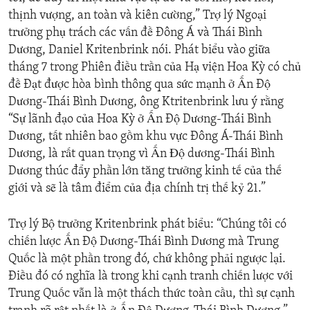
thịnh vượng, an toàn và kiên cường,” Trợ lý Ngoại
trưởng phụ trách các vấn đề Đông Á và Thái Bình
Dương, Daniel Kritenbrink nói. Phát biểu vào giữa
tháng 7 trong Phiên điều trần của Hạ viện Hoa Kỳ có chủ
đề Đạt được hòa bình thông qua sức mạnh ở Ấn Độ
Dương-Thái Bình Dương, ông Ktritenbrink lưu ý rằng
“Sự lãnh đạo của Hoa Kỳ ở Ấn Độ Dương-Thái Bình
Dương, tất nhiên bao gồm khu vực Đông Á-Thái Bình
Dương, là rất quan trọng vì Ấn Ðộ dương-Thái Bình
Dương thúc đẩy phần lớn tăng trưởng kinh tế của thế
giới và sẽ là tâm điểm của địa chính trị thế kỷ 21.”
Trợ lý Bộ trưởng Kritenbrink phát biểu: “Chúng tôi có
chiến lược Ấn Độ Dương-Thái Bình Dương mà Trung
Quốc là một phần trong đó, chứ không phải ngược lại.
Điều đó có nghĩa là trong khi cạnh tranh chiến lược với
Trung Quốc vẫn là một thách thức toàn cầu, thì sự cạnh