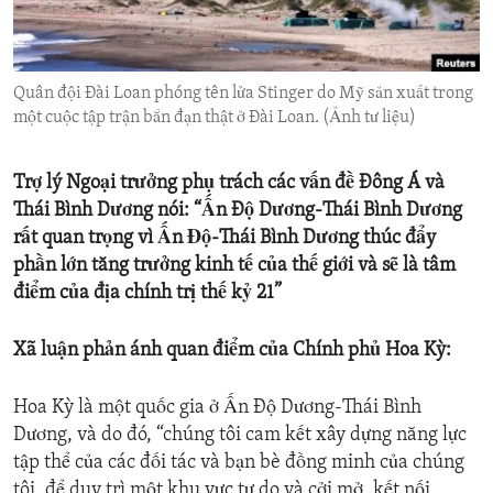
ENVIRONMENT AND HEALTH
IDEALS AND INSTITUTIONS
Quân đội Đài Loan phóng tên lửa Stinger do Mỹ sản xuất trong
một cuộc tập trận bắn đạn thật ở Đài Loan. (Ảnh tư liệu)
Trợ lý Ngoại trưởng phụ trách các vấn đề Đông Á và
Thái Bình Dương nói: “Ấn Độ Dương-Thái Bình Dương
rất quan trọng vì Ấn Ðộ-Thái Bình Dương thúc đẩy
phần lớn tăng trưởng kinh tế của thế giới và sẽ là tâm
điểm của địa chính trị thế kỷ 21”
Xã luận phản ánh quan điểm của Chính phủ Hoa Kỳ:
Hoa Kỳ là một quốc gia ở Ấn Độ Dương-Thái Bình
Dương, và do đó, “chúng tôi cam kết xây dựng năng lực
tập thể của các đối tác và bạn bè đồng minh của chúng
tôi, để duy trì một khu vực tự do và cởi mở, kết nối,