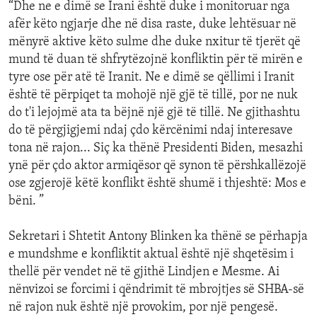
“Dhe ne e dimë se Irani është duke i monitoruar nga
afër këto ngjarje dhe në disa raste, duke lehtësuar në
mënyrë aktive këto sulme dhe duke nxitur të tjerët që
mund të duan të shfrytëzojnë konfliktin për të mirën e
tyre ose për atë të Iranit. Ne e dimë se qëllimi i Iranit
është të përpiqet ta mohojë një gjë të tillë, por ne nuk
do t'i lejojmë ata ta bëjnë një gjë të tillë. Ne gjithashtu
do të përgjigjemi ndaj çdo kërcënimi ndaj interesave
tona në rajon... Siç ka thënë Presidenti Biden, mesazhi
ynë për çdo aktor armiqësor që synon të përshkallëzojë
ose zgjerojë këtë konflikt është shumë i thjeshtë: Mos e
bëni. ”
Sekretari i Shtetit Antony Blinken ka thënë se përhapja
e mundshme e konfliktit aktual është një shqetësim i
thellë për vendet në të gjithë Lindjen e Mesme. Ai
nënvizoi se forcimi i qëndrimit të mbrojtjes së SHBA-së
në rajon nuk është një provokim, por një pengesë.