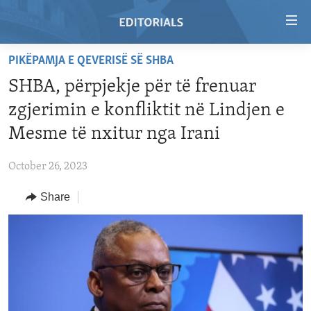
Accessibility
links
Skip
PIKËPAMJA E QEVERISË SË SHBA
to
HOME
SHBA, përpjekje për të frenuar
main
VIDEO
content
zgjerimin e konfliktit në Lindjen e
RADIO
Skip
Mesme të nxitur nga Irani
to
REGIONS
main
October 26, 2023
TOPICS
AFRICA
Navigation
Skip
Share
ARCHIVE
AMERICAS
HUMAN RIGHTS
to
ABOUT US
ASIA
SECURITY AND DEFENSE
Search
EUROPE
AID AND DEVELOPMENT
FOLLOW US
MIDDLE EAST
DEMOCRACY AND GOVERNANCE
ECONOMY AND TRADE