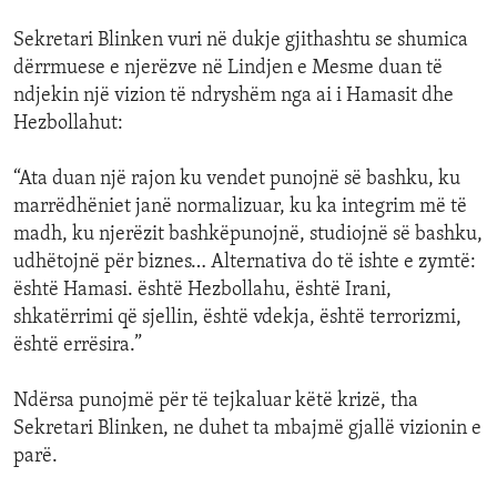
Sekretari Blinken vuri në dukje gjithashtu se shumica
dërrmuese e njerëzve në Lindjen e Mesme duan të
ndjekin një vizion të ndryshëm nga ai i Hamasit dhe
Hezbollahut:
“Ata duan një rajon ku vendet punojnë së bashku, ku
marrëdhëniet janë normalizuar, ku ka integrim më të
madh, ku njerëzit bashkëpunojnë, studiojnë së bashku,
udhëtojnë për biznes… Alternativa do të ishte e zymtë:
është Hamasi. është Hezbollahu, është Irani,
shkatërrimi që sjellin, është vdekja, është terrorizmi,
është errësira.”
Ndërsa punojmë për të tejkaluar këtë krizë, tha
Sekretari Blinken, ne duhet ta mbajmë gjallë vizionin e
parë.