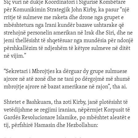
Siç vuri në dukje Koordinatori i Sigurisë Kombëtare
për Komunikimin Strategjik John Kirby, ka pasur “një
rritje të sulmeve me raketa dhe drone nga grupet e
mbështetura nga Irani kundër bazave ushtarake që
strehojnë personelin amerikan në Irak dhe Siri, dhe ne
jemi thellësisht të shqetësuar nga mundësia për ndonjë
përshkallëzim të ndjeshëm të këtyre sulmeve në ditët
në vijim.”
“Sekretari i Mbrojtjes ka dërguar dy grupe sulmuese
ajrore në atë zonë dhe ne tani po dërgojmë më shumë
mbrojtje ajrore në bazat amerikane në rajon”, tha ai.
Shtetet e Bashkuara, tha zoti Kirby, janë plotësisht të
vetëdijshme se regjimi iranian, nëpërmjet Korpusit të
Gardës Revolucionare Islamike, po mbështet aleatët e
tij, përfshirë Hamasin dhe Hezbollahun: