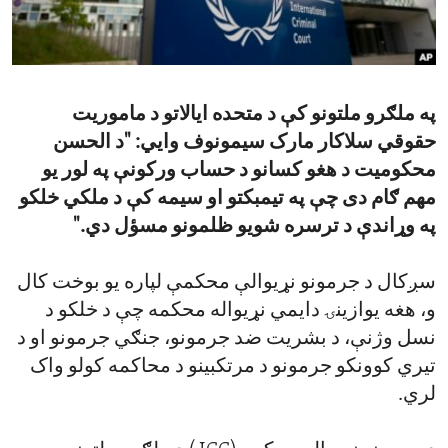
ENVIRONMENT AND HEALTH
IDEALS AND INSTITUTIONS
په ملګرو ملتونو کې د متحده ایالاتو د ماموریت
حقوقي سلاکار مارک سیمونوف وایي: "د الحسن
محکومیت د هغو کسانو د حساب ورکونې په لور یو
مهم ګام دی چې په تیمبکتو او سیمه کې د ملکي خلکو
په وړاندې د ترسره شویو ظلمونو مسؤل دي."
سږکال د جرمونو نړیوالې محکمې لپاره یو بوخت کال
و، هغه یوازینۍ دایمي نړیواله محکمه چې د خلکو د
نسل وژنې، د بشریت ضد جرمونو، جنګي جرمونو او د
تیري کوونکو جرمونو د مرتکبینو د محاکمه کولو واک
لري.