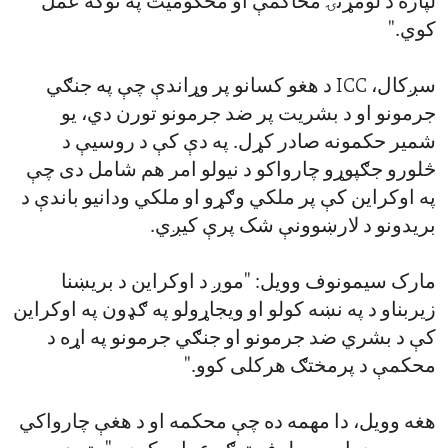
لپاره د لومړنۍ محاکمې او محکومیت په توګه عمل
کوي."
سږکال، ICC د هغو کسانو پر وړاندې چې په جنګي
جرمونو او د بشریت پر ضد جرمونو تورن دي، یو
شمیر حکمونه صادر کړل. په دې کې د روسیې د
څلورو جګپوړو چارواکو د نیولو امر هم شامل دی چې
په اوکراین کې پر ملکي وګړو او ملکي ودانیو باندې د
بریدونو د لارښوونې شک پرې کیږي.
مارک سیمونوف وویل: "موږ د اوکراین د بریښنا
زیربناو د په نښه کولو او ویجاړولو په ګډون په اوکراین
کې د بشري ضد جرمونو او جنګي جرمونو په اړه د
محکمې د پرمختګ هرکلی کوو."
هغه وویل، دا مهمه ده چې محکمه او د هغې چارواکي