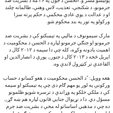
پولیسو مشر و. الحسن د جون په ۲۶ مه د بشریت ضد
جرمونو، د شکنجې، تعذیب، لاس وهنې، ظالمانه چلند
او د عدالت د یوې عادي محکمې د حکم پرته سزا
ورکولو په تور په بند محکوم شو.
مارک سیمونوف د مالیې په تیمبکتو کې د بشریت ضد
جرمونو او جنګي جرمونو لپاره د الحسن د محکومیت د
اهمیت یادونه وکړه، کله چې دا سیمه د ۲۰۱۲ کال د
اپریل څخه د ۲۰۱۳ کال ذ جنورۍ پورې د انصارالدین او
القاعدې تر کنټرول لاندې وه.
هغه وویل: "د الحسن محکومیت د هغو کسانو د حساب
ورکونې په لور یو مهم ګام دی چې په تیمبکتو او سیمه
کې د ملکي خلکو په وړاندې د ترسره شویو ظلمونو
مسؤل دي. دا د نړیوال جنایي قانون لپاره هم ښه ګړۍ
ده چې د مذهبي اساساتو له مخې د بشریت ضد جرم