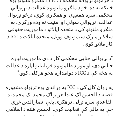
د جرمونو نړیواله محکمه (ICC ) د ملګرو ملتونو یوه
څانګه نه ده، خو د ملګرو ملتونو د عدالت د نړیوالې
محکمې سره همغږي او همکاري کوي، ترڅو نړیوال
عدالت، نړیوالې سولې او امنیت ته وده ورکړي. په
ملګرو ملتونو کې د متحده ایالاتو د ماموریت حقوقي
سلاکار مارک سیمونوف وویل، متحده ایالات د ICC د
کار ملاتړ کوي.
"د نړیوالې جنایي محکمې کار د دې ماموریت لپاره
حیاتي دی، او موږ د ظلمونو د قربانیانو لپاره د عدالت
په هڅه کې د ICC د دوامداره هڅو هرکلی کوو."
په روان کال کې د ICC په وړاندې یوه ترټولو مشهوره
قضیه د الحسن اګ عبدالعزیز اګ محمد اګ محمد، د
القاعدې سره تړلې ترهګرې ډلې انصارالدین غړي
چې په مالي کې فعالیت کوي. الحسن هلته د اسلامي