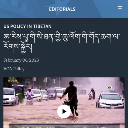
Accessibility
links
Skip
US POLICY IN TIBETAN
to
HOME
ཨ་རིས་པཱ་གི་སི་ཐན་གྱི་ཆུ་ལོག་གི་གོད་ཆག་ལ་
main
VIDEO
content
རོགས་སྐྱོར།
RADIO
Skip
to
February 06, 2023
REGIONS
main
VOA Policy
TOPICS
AFRICA
Navigation
Skip
ARCHIVE
AMERICAS
HUMAN RIGHTS
to
ABOUT US
ASIA
SECURITY AND DEFENSE
Search
EUROPE
AID AND DEVELOPMENT
FOLLOW US
No media source currently available
MIDDLE EAST
DEMOCRACY AND GOVERNANCE
ECONOMY AND TRADE