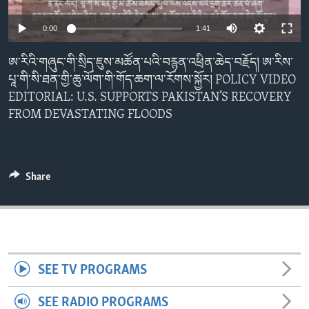
ENVIRONMENT AND HEALTH
0:00
1:41
IDEALS AND INSTITUTIONS
ཨ་རིའི་གཞུང་གི་སྲིད་ཇུས་མཚོན་པའི་བརྙན་འཕྲིན་ཆེད་བརྗོད། ཨ་རིས་
པཱ་གི་སི་ཐན་གྱི་ཆུ་ལོག་གི་གོད་ཆག་ལ་རོགས་སྐྱོར། POLICY VIDEO
EDITORIAL: U.S. SUPPORTS PAKISTAN’S RECOVERY
FROM DEVASTATING FLOODS
Share
SEE TV PROGRAMS
SEE RADIO PROGRAMS