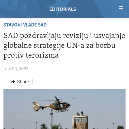
Accessibility
links
Skip
STAVOVI VLADE SAD
to
HOME
SAD pozdravljaju reviziju i usvajanje
main
VIDEO
content
globalne strategije UN-a za borbu
RADIO
Skip
protiv terorizma
to
REGIONS
main
July 03, 2023
TOPICS
AFRICA
Navigation
Skip
Share
ARCHIVE
AMERICAS
HUMAN RIGHTS
to
ABOUT US
ASIA
SECURITY AND DEFENSE
Search
EUROPE
AID AND DEVELOPMENT
FOLLOW US
MIDDLE EAST
DEMOCRACY AND GOVERNANCE
ECONOMY AND TRADE