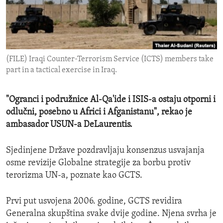
ENVIRONMENT AND HEALTH
IDEALS AND INSTITUTIONS
(FILE) Iraqi Counter-Terrorism Service (ICTS) members take
part in a tactical exercise in Iraq.
"Ogranci i podružnice Al-Qa'ide i ISIS-a ostaju otporni i
odlučni, posebno u Africi i Afganistanu", rekao je
ambasador USUN-a DeLaurentis.
Sjedinjene Države pozdravljaju konsenzus usvajanja
osme revizije Globalne strategije za borbu protiv
terorizma UN-a, poznate kao GCTS.
Prvi put usvojena 2006. godine, GCTS revidira
Generalna skupština svake dvije godine. Njena svrha je