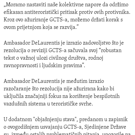
„Moramo nastaviti naše kolektivne napore da održimo
efikasan antiteroristički pritisak protiv ovih protivnika.
Kroz ovo ažuriranje GCTS-a, možemo držati korak s
ovom prijetnjom koja se razvija.”
Ambasador DeLaurentis je izrazio zadovoljstvo što je
rezolucija o reviziji GCTS-a sačuvala svoj “robustan
tekst o važnoj ulozi civilnog društva, rodnoj
ravnopravnosti i ljudskim pravima”.
Ambasador DeLaurentis je međutim izrazio
razočaranje što rezolucija nije ažurirana kako bi
uključila značajniji fokus na korištenje bespilotnih
vazdušnih sistema u terorističke svrhe.
U dodatnom "objašnjenju stava", predanom u zapisnik
o ovogodišnjem usvajanju GCTS-a, Sjedinjene Države
su, između ostalih problematičnih pitanja, upozorile na