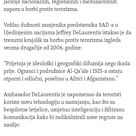
jačanje nacionalnih, regionalnih i međunarodnih
napora u borbi protiv terorizma.
Vršilac dužnosti zamjenika predstavnika SAD-a u
Ujedinjenim nacijama Jeffrey DeLaurentis istakao je da
trenutni krajolik za borbu protiv terorizma izgleda
veoma drugačije od 2006. godine:
“Prijetnja je ideološki i geografski difuznija nego ikada
prije. Ogranci i podružnice Al-Qa’ide i ISIS-a ostaju
otporni i odlučni, posebno u Africi i Afganistanu.”
Ambasador DeLaurentis je napomenuo da teroristi
koriste novu tehnologiju u nastajanju, kao što su
bespilotne letjelice, umjetnu inteligenciju i šifriranu
komunikacija kako bi radikalizirali nove regrute na
nasilje: