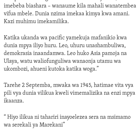
imebeba biashara – wanaume kila mahali wanatembea
vifua mbele. Dunia nzima imekaa kimya kwa amani.
Kazi muhimu imekamilika.
Katika ukanda wa pacific yamekuja mafanikio kwa
dunia mpya iliyo huru. Leo, uhuru unashambuliwa,
demokrasia inaandamwa. Leo huko Asia pamoja na
Ulaya, watu waliofunguliwa wanaonja utamu wa
ukombozi, ahueni kutoka katika woga.”
Tarehe 2 Septemba, mwaka wa 1945, hatimae vita vya
pili vya dunia vilikua kweli vimemalizika na enzi mpya
ikaanza.
“ Hiyo ilikua ni tahariri inayoelezea sera na msimamo
wa serekali ya Marekani”