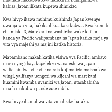
madhara makubwa kwa haraka na kuangamizwa
kabisa. Japan ilikata kupewa shinikizo.
Kwa hivyo ikawa muhimu kuishinda Japan kwenye
uwanja wa vita, hakika ilikua kazi kubwa. Kwa kipindi
cha miaka 3, Marekani na washirika wake katika
kanda ya Pacific walipambana na Japan katika moja ya
vita vya majeshi ya majini katika historia.
Mapambano makali katika visiwa vya Pacific, ambayo
mara nyingi hayakupelekea wanajeshi wa Japan
walioshindwa vile vile na raia kujimalizia maisha kwa
wingi, yalifanya uongozi wa kijeshi wa marekani
kuamini kwamba uvamizi wa Japan, utasababisha
maafa makubwa pande zote mbili.
Kwa hivyo iliamuliwa vita vimalizike haraka.