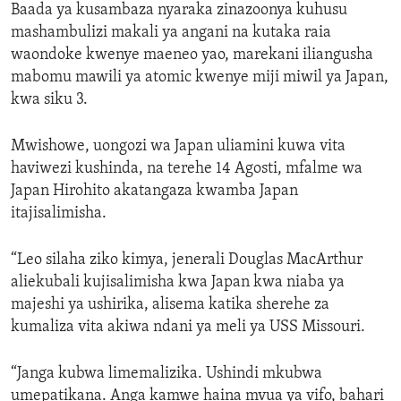
Baada ya kusambaza nyaraka zinazoonya kuhusu
mashambulizi makali ya angani na kutaka raia
waondoke kwenye maeneo yao, marekani iliangusha
mabomu mawili ya atomic kwenye miji miwil ya Japan,
kwa siku 3.
Mwishowe, uongozi wa Japan uliamini kuwa vita
haviwezi kushinda, na terehe 14 Agosti, mfalme wa
Japan Hirohito akatangaza kwamba Japan
itajisalimisha.
“Leo silaha ziko kimya, jenerali Douglas MacArthur
aliekubali kujisalimisha kwa Japan kwa niaba ya
majeshi ya ushirika, alisema katika sherehe za
kumaliza vita akiwa ndani ya meli ya USS Missouri.
“Janga kubwa limemalizika. Ushindi mkubwa
umepatikana. Anga kamwe haina mvua ya vifo, bahari