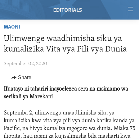
Accessibility
links
Skip
MAONI
to
HOME
Ulimwenge waadhimisha siku ya
main
VIDEO
content
kumalizika Vita vya Pili vya Dunia
RADIO
Skip
to
September 02, 2020
REGIONS
main
Share
TOPICS
AFRICA
Navigation
Skip
ARCHIVE
Ifuatayo ni tahariri inayoelezea sera na msimamo wa
AMERICAS
HUMAN RIGHTS
to
serikali ya Marekani
ABOUT US
ASIA
SECURITY AND DEFENSE
Search
EUROPE
AID AND DEVELOPMENT
Septemba 2, ulimwengu unaadhimisha siku ya
FOLLOW US
kumalizika kwa vita vya pili vya dunia katika kanda ya
MIDDLE EAST
DEMOCRACY AND GOVERNANCE
Pacific, na hivyo kumaliza mgogoro wa dunia. Miaka 75
ECONOMY AND TRADE
iliopita, hati rasmi za kujisalimisha bila masharti kwa