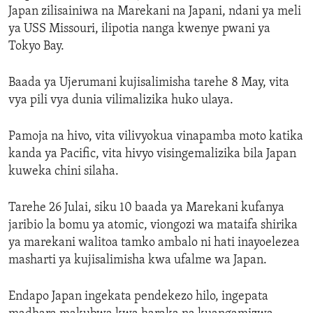
Japan zilisainiwa na Marekani na Japani, ndani ya meli
ENVIRONMENT AND HEALTH
ya USS Missouri, ilipotia nanga kwenye pwani ya
IDEALS AND INSTITUTIONS
Tokyo Bay.
Baada ya Ujerumani kujisalimisha tarehe 8 May, vita
vya pili vya dunia vilimalizika huko ulaya.
Pamoja na hivo, vita vilivyokua vinapamba moto katika
kanda ya Pacific, vita hivyo visingemalizika bila Japan
kuweka chini silaha.
Tarehe 26 Julai, siku 10 baada ya Marekani kufanya
jaribio la bomu ya atomic, viongozi wa mataifa shirika
ya marekani walitoa tamko ambalo ni hati inayoelezea
masharti ya kujisalimisha kwa ufalme wa Japan.
Endapo Japan ingekata pendekezo hilo, ingepata