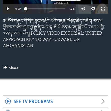
ENVIRONMENT AND HEALTH
0:00
1:57
IDEALS AND INSTITUTIONS
ཨ་རིའི་གཞུང་གི་སྲིད་ཇུས་བརྗོད་པའི་བརྙན་འཕྲིན་ཆེད་བརྗོད། ལངས་
ཕྱོགས་གཅིག་གྱུར་བྱ་རྒྱུ་ནི་ཨབ་གྷ་ཎི་སི་ཐན་མདུན་སྐྱོད་ཡོང་ཐབས་ཀྱི་
གནད་འགག་ཡིན། POLICY VIDEO EDITORIAL: UNIFIED
APPROACH KEY TO WAY FORWARD ON
AFGHANISTAN
Share
SEE TV PROGRAMS