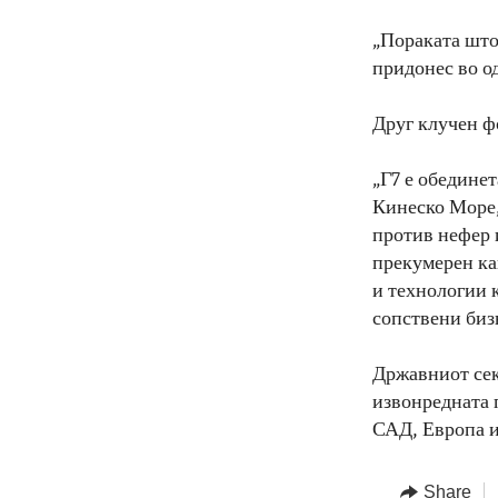
„Пораката што 
придонес во о
Друг клучен ф
„Г7 е обединет
Кинеско Море,
против нефер 
прекумерен ка
и технологии 
сопствени бизн
Државниот сек
извонредната 
САД, Европа и
Share