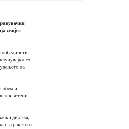
правувачки
ја својот
„пообединети
клучувајќи го
жувањето на
о обем и
ме посветени
ачки дејства,
ан за ракети и