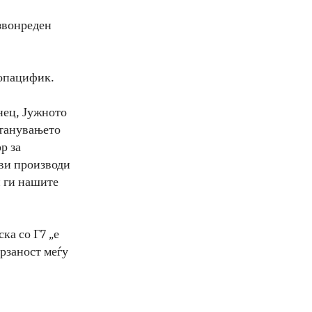
извонреден
допацифик.
нец, Јужното
станувањето
р за
ови производи
и ги нашите
ка со Г7 „е
рзаност меѓу