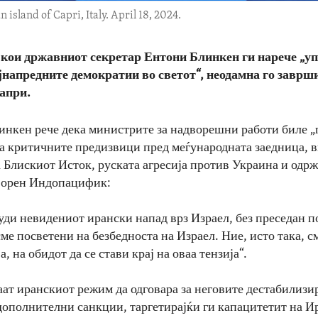
 island of Capri, Italy. April 18, 2024.
, кои државниот секретар Ентони Блинкен ги нарече „у
јнапредните демократии во светот“, неодамна го заврши
апри.
инкен рече дека министрите за надворешни работи биле 
 за критичните предизвици пред меѓународната заедница, в
 Блискиот Исток, руската агресија против Украина и одр
ворен Индопацифик:
суди невидениот ирански напад врз Израел, без преседан п
ме посветени на безбедноста на Израел. Ние, исто така, с
а, на обидот да се стави крај на оваа тензија“.
аат иранскиот режим да одговара за неговите дестабилизир
дополнителни санкции, таргетирајќи ги капацитетит на Ир