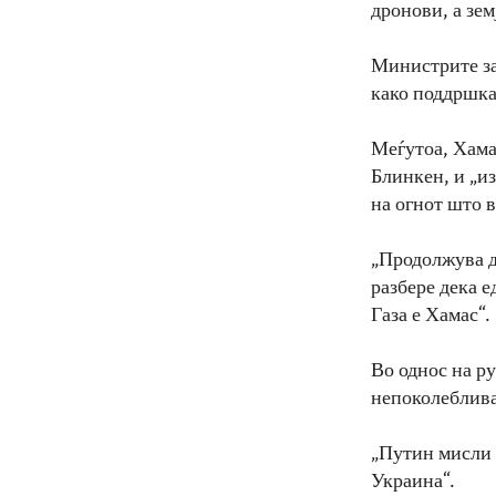
дронови, а зем
Министрите за
како поддршка
Меѓутоа, Хама
Блинкен, и „и
на огнот што 
„Продолжува да
разбере дека 
Газа е Хамас“.
Во однос на ру
непоколеблива
„Путин мисли 
Украина“.