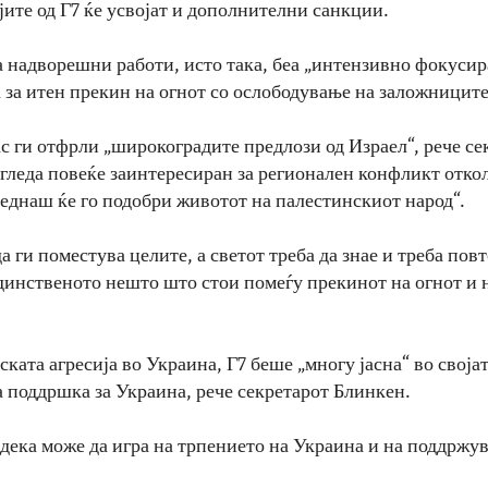
јите од Г7 ќе усвојат и дополнителни санкции.
 надворешни работи, исто така, беа „интензивно фокусира
 за итен прекин на огнот со ослободување на заложниците
с ги отфрли „широкоградите предлози од Израел“, рече се
згледа повеќе заинтересиран за регионален конфликт отко
веднаш ќе го подобри животот на палестинскиот народ“.
 ги поместува целите, а светот треба да знае и треба пов
единственото нешто што стои помеѓу прекинот на огнот и 
ската агресија во Украина, Г7 беше „многу јасна“ во своја
 поддршка за Украина, рече секретарот Блинкен.
дека може да игра на трпението на Украина и на поддржув