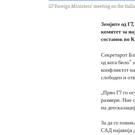
G7 Foreign Ministers' meeting on the Italian
Земјите од Г7
комитет за на
состанок во К
Секретарот Бл
од кога било“
конфликтот на
слободен и от
„Прво Г7 го о
размери. Ние с
на деескалациј
За да го повик
САД најавија 