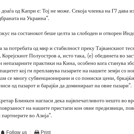
доаѓа од Капри е: Тој не може. Секоја членка на Г7 дава 
дбраната на Украина“.
окус на состанокот беше целта за слободен и отворен Ин
а за потребата од мир и стабилност преку Тајванскиот тес
 Корејскиот Полуостров а, исто така, (е) обединета во за
и непазарните практики на Кина, особено кога станува збо
пацитет кој ги преплавува пазарите на нашите земји со н
кои се многу субвенционирани и со пониски цени, бркајќ
иси од пазарот и барајќи да доминираат на овие пазари“.
ретар Блинкен нагласи дека највпечатливото нешто во врс
поврзаност на нашите пристапи кон овие предизвици, пов
 партнерите во Азија“.
Follow us
Print