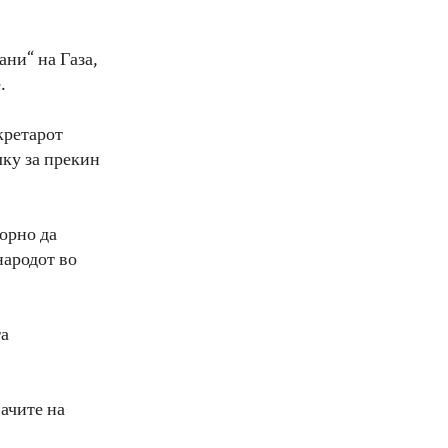
ни“ на Газа,
.
кретарот
лку за прекин
торно да
народот во
та
ачите на