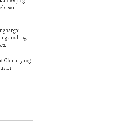
kan Beijing
bebasan
nghargai
dang-undang
ws.
t China, yang
basan