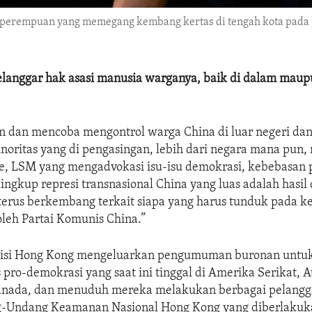
g perempuan yang memegang kembang kertas di tengah kota pada 
elanggar hak asasi manusia warganya, baik di dalam maupu
 dan mencoba mengontrol warga China di luar negeri dan
noritas yang di pengasingan, lebih dari negara mana pun,
, LSM yang mengadvokasi isu-isu demokrasi, kebebasan p
ngkup represi transnasional China yang luas adalah hasil d
terus berkembang terkait siapa yang harus tunduk pada ke
 oleh Partai Komunis China.”
polisi Hong Kong mengeluarkan pengumuman buronan untu
 pro-demokrasi yang saat ini tinggal di Amerika Serikat, Au
Kanada, dan menuduh mereka melakukan berbagai pelangga
Undang Keamanan Nasional Hong Kong yang diberlakuka