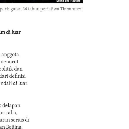
peringatan 34 tahun peristiwa Tiananmen
n di luar
 anggota
 menurut
olitik dan
ari definisi
ndali di luar
k delapan
stralia,
ran serius di
n Beijing.