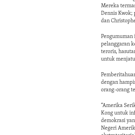
Mereka termas
Dennis Kwok; 
dan Christoph
Pengumuman it
pelanggaran k
teroris, hasu
untuk menjatu
Pemberitahuan
dengan hampir
orang-orang te
“Amerika Seri
Kong untuk in
demokrasi yang
Negeri Amerik