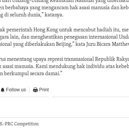
ial dari Undang-Undang Keamanan Nasional yang diberlaku
en berbahaya yang mengancam hak asasi manusia dan ke
 di seluruh dunia,” katanya.
k pemerintah Hong Kong untuk mencabut hadiah itu, me
gara lain, dan menghentikan penegasan internasional Un
onal yang diberlakukan Beijing,” kata Juru Bicara Matthe
rus menentang upaya represi transnasional Republik Rakya
 asasi manusia. Kami mendukung hak individu atas kebe
an berkumpul secara damai.”
Follow us
Print
S.-PRC Competition