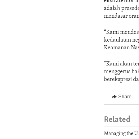
ekstrateritor
adalah presed
mendasar orang
“Kami mendesa
kedaulatan ne
Keamanan Nasi
“Kami akan te
menggerus hak
berekspresi d
Share
Related
Managing the U.