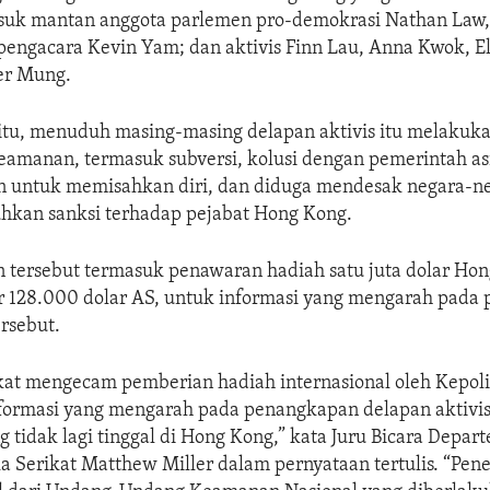
uk mantan anggota parlemen pro-demokrasi Nathan Law,
pengacara Kevin Yam; dan aktivis Finn Lau, Anna Kwok, E
er Mung.
u, menuduh masing-masing delapan aktivis itu melakuk
eamanan, termasuk subversi, kolusi dengan pemerintah as
tan untuk memisahkan diri, dan diduga mendesak negara-n
hkan sanksi terhadap pejabat Hong Kong.
 tersebut termasuk penawaran hadiah satu juta dolar Hon
 128.000 dolar AS, untuk informasi yang mengarah pada
rsebut.
kat mengecam pemberian hadiah internasional oleh Kepol
formasi yang mengarah pada penangkapan delapan aktivis
 tidak lagi tinggal di Hong Kong,” kata Juru Bicara Depa
a Serikat Matthew Miller dalam pernyataan tertulis. “Pen