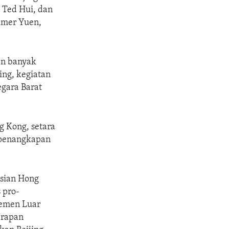
 Ted Hui, dan
lmer Yuen,
an banyak
ing, kegiatan
egara Barat
g Kong, setara
 penangkapan
isian Hong
 pro-
rtemen Luar
erapan